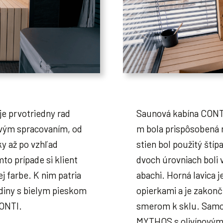
e prvotriedny rad
Saunová kabína CONTI
ovým spracovaním, od
m bola prispôsobená 
ky až po vzhľad
stien bol použitý štíp
to prípade si klient
dvoch úrovniach boli
j farbe. K nim patria
abachi. Horná lavica 
diny s bielym pieskom
opierkami a je zakon
CONTI.
smerom k sklu. Samo
MYTHOS s olivínovým