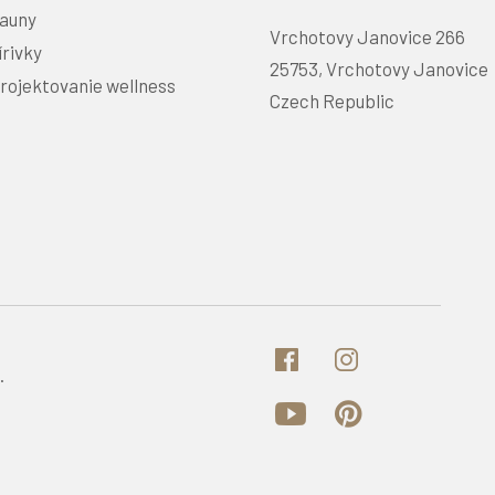
auny
Vrchotovy Janovice 266
írivky
25753, Vrchotovy Janovice
rojektovanie wellness
Czech Republic
.