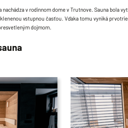
nachádza v rodinnom dome v Trutnove. Sauna bola vytv
klenenou vstupnou časťou. Vďaka tomu vyniká prvotri
 presvetleným dojmom.
 sauna