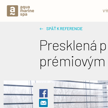
VÝ
SPÄŤ K REFERENCIE
Presklená p
prémiovým 