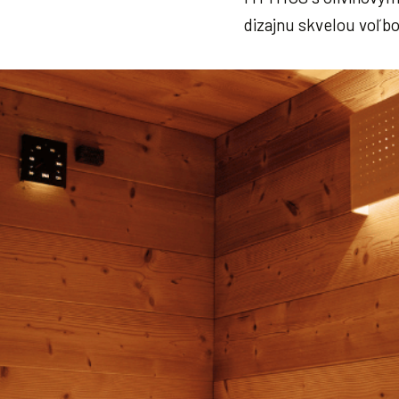
dizajnu skvelou voľbo