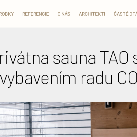
ROBKY
REFERENCIE
O NÁS
ARCHITEKTI
ČASTÉ OT
rivátna sauna TAO 
vybavením radu C