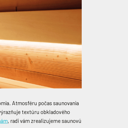
kromia. Atmosféru počas saunovania
zvýrazňuje textúru obkladového
nám
, radi vám zrealizujeme saunovú