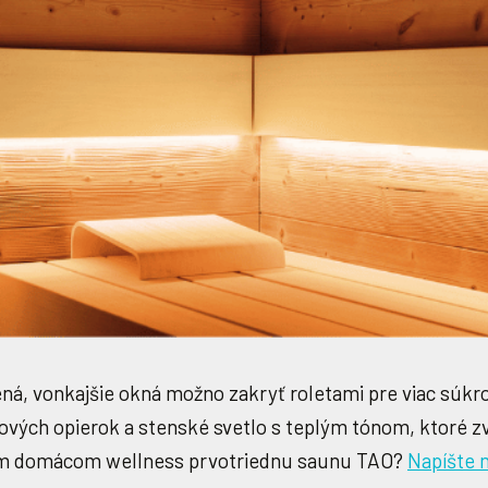
enená, vonkajšie okná možno zakryť roletami pre viac sú
cových opierok a stenské svetlo s teplým tónom, ktoré 
ojom domácom wellness prvotriednu saunu TAO?
Napíšte 