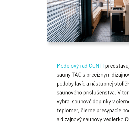
Modelový rad CONTI
predstavuj
sauny TAO s precíznym dizajn
podoby lavíc a nástupnej stolič
saunového príslušenstva. V tom
vybral saunové doplnky v čierne
teplomer, čierne presýpacie ho
a dizajnový saunový vedierko 