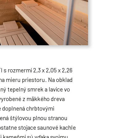
 s rozmermi 2,3 x 2,05 x 2,26
na mieru priestoru. Na obklad
aný tepelný smrek a lavice vo
 vyrobené z mäkkého dreva
je doplnená chrbtovými
čená štýlovou plnou stranou
statne stojace saunové kachle
i kameňmi sú vďaka svojmu