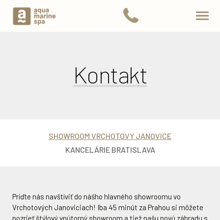
Kontakt
SHOWROOM VRCHOTOVY JANOVICE
KANCELÁRIE BRATISLAVA
Príďte nás navštíviť do nášho hlavného showroomu vo
Navštíviť nás môžete aj v našom pražskom showroome
Aquamarine Spa s.r.o.
Vrchotových Janoviciach! Iba 45 minút za Prahou si môžete
priamo pri Nuselskom moste. Tu si môžete pozrieť naše
Račianska 77
pozrieť štýlový vnútorný showroom a tiež našu novú záhradu s
vírivky, sauny a vzorky bazénov. Náš pražský showroom je