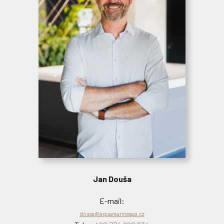
Lukáš Kohoutek
Jan Douša
E-mail:
kohoutek@aquamarinespa.cz
E-mail:
Tel.:
+420 774 620 833
dousa@aquamarinespa.cz