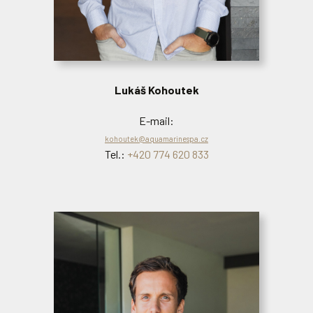
Jan Douša
Lukáš Kohoutek
E-mail:
dousa@aquamarinespa.cz
E-mail:
Tel.:
+420 774 620 834
kohoutek@aquamarinespa.cz
Tel.:
+420 774 620 833