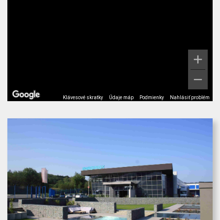
Klávesové skratky
Údaje máp
Podmienky
Nahlásiť problém
Klávesové skratky
Údaje máp
Podmienky
Nahlásiť problém
Ako sa k nám dostať