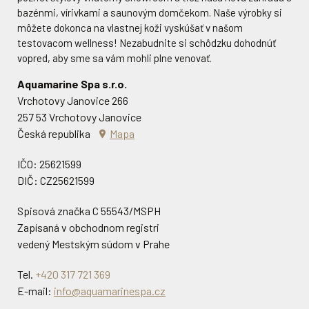
831 02, Bratislava
bazénmi, vírivkami a saunovým domčekom. Naše výrobky si
ideálnym miestom pre prvú schôdzku aj riešenie detailov
Slovensko
Mapa
môžete dokonca na vlastnej koži vyskúšať v našom
vášho projektu. Vyzdvihnúť si tu môžete aj náhradné diely a
testovacom wellness! Nezabudnite si schôdzku dohodnúť
chémiu k vašim bazénom a vírivkám. Vždy je však lepšie
IČO: 46175270
vopred, aby sme sa vám mohli plne venovať.
vopred si dohodnúť termín návštevy, aby sme si mohli
DIČ: 2023263055
vyhradiť čas len pre vás.
Aquamarine Spa s.r.o.
Tel.
+421 233 014 252
Aquamarine Spa s.r.o.
Vrchotovy Janovice 266
E-mail:
info@aquamarinespa.sk
Boženy Němcové 1881/5
257 53 Vrchotovy Janovice
120 00 Praha 2
Česká republika
Mapa
Otváracie hodiny
Česká republika
Mapa
IČO: 25621599
Stretnutia len po predchádzajúcej telefonickej dohode.
IČO: 25621599
DIČ: CZ25621599
DIČ: CZ25621599
Spisová značka C 55543/MSPH
DOHODNÚŤ SI SCHÔDZKU
Spisová značka C 55543/MSPH
Zapísaná v obchodnom registri
Zapísaná v obchodnom registri
vedený Mestským súdom v Prahe
vedený Mestským súdom v Prahe
Tel.
+420 317 721 369
Tel.
+420 607 700 107
E-mail:
info@aquamarinespa.cz
E-mail:
obchod@aquamarinespa.cz