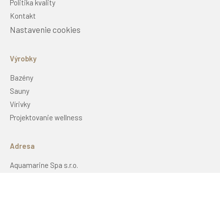
Politika kvality
PLÁNOVAČ CESTY
Kontakt
Nastavenie cookies
Výrobky
Bazény
Sauny
Vírivky
Projektovanie wellness
Adresa
Aquamarine Spa s.r.o.
Vrchotovy Janovice 266
25753, Vrchotovy Janovice
Czech Republic