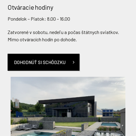
Otváracie hodiny
Otváracie hodiny
Pondelok – Piatok: 8.00 – 16.00
Showroom v Prahe je z technických dôvodov zatvorený.
Zatvorené v sobotu, nedeľu a počas štátnych sviatkov.
Schôdzky sú možné len po predchádzajúcej dohode.
Mimo otváracích hodín po dohode.
DOHODNÚŤ SI SCHÔDZKU
DOHODNÚŤ SI SCHÔDZKU
Ako sa k nám dostať