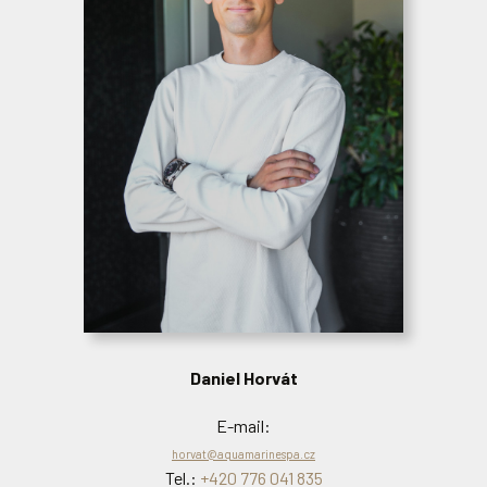
Daniel Horvát
Daniel Horvát
E-mail:
horvat@aquamarinespa.cz
E-mail:
Tel.:
+420 776 041 835
horvat@aquamarinespa.cz
Tel.:
+420 776 041 835