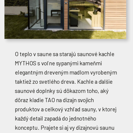
O teplo v saune sa starajú saunové kachle
MYTHOS s voľne sypanými kameňmi
elegantným dreveným madlom vyrobeným
taktiež zo svetlého dreva. Kachle a ďalšie
saunové doplnky sú dôkazom toho, aký
dôraz kladie TAO na dizajn svojich
produktov a celkový vzhľad sauny, v ktorej
každý detail zapadá do jednotného
konceptu. Prajete si aj vy dizajnovú saunu