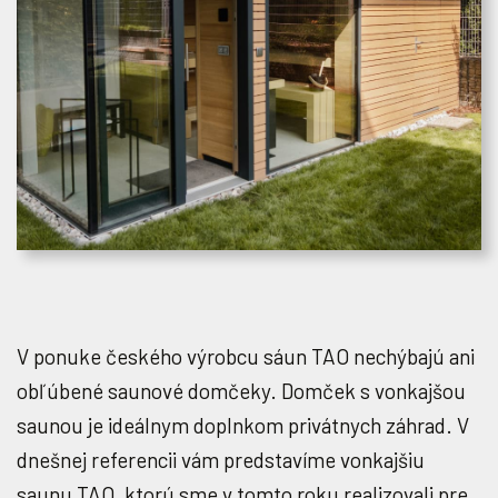
V ponuke českého výrobcu sáun TAO nechýbajú ani
obľúbené saunové domčeky. Domček s vonkajšou
saunou je ideálnym doplnkom privátnych záhrad. V
dnešnej referencii vám predstavíme vonkajšiu
saunu TAO, ktorú sme v tomto roku realizovali pre