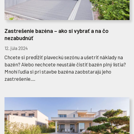
Zastrešenie bazéna – ako si vybrať a na čo
nezabudnúť
12. júla 2024
Chcete si predĺžiť plaveckú sezónu a ušetriť náklady na
bazén? Alebo nechcete neustále čistiť bazén plný lístia?
Mnohí ľudia si pri stavbe bazéna zaobstarajú jeho
zastrešenie....