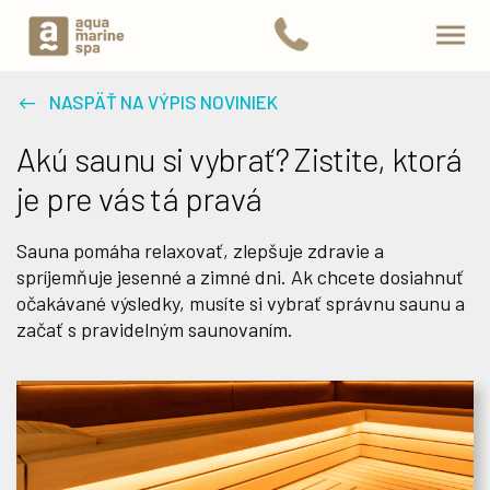
NASPÄŤ NA VÝPIS NOVINIEK
Akú saunu si vybrať? Zistite, ktorá
je pre vás tá pravá
Sauna pomáha relaxovať, zlepšuje zdravie a
spríjemňuje jesenné a zimné dni. Ak chcete dosiahnuť
očakávané výsledky, musíte si vybrať správnu saunu a
začať s pravidelným saunovaním.