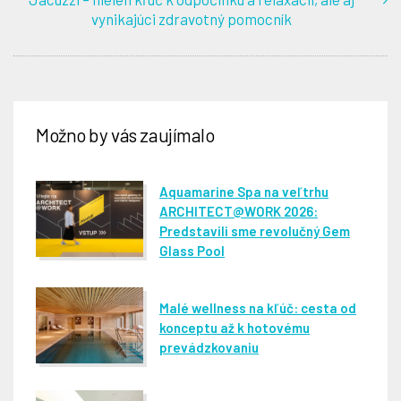
vynikajúci zdravotný pomocník
Možno by vás zaujímalo
Aquamarine Spa na veľtrhu
ARCHITECT@WORK 2026:
Predstavili sme revolučný Gem
Glass Pool
Malé wellness na kľúč: cesta od
konceptu až k hotovému
prevádzkovaniu