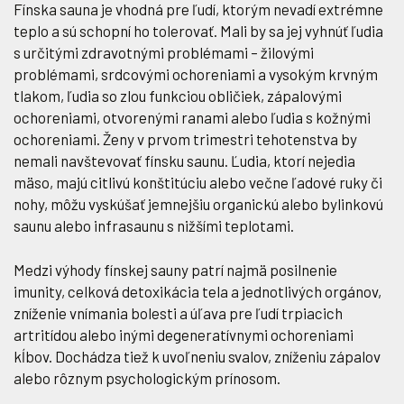
Fínska sauna je vhodná pre ľudí, ktorým nevadí extrémne
teplo a sú schopní ho tolerovať. Mali by sa jej vyhnúť ľudia
s určitými zdravotnými problémami – žilovými
problémami, srdcovými ochoreniami a vysokým krvným
tlakom, ľudia so zlou funkciou obličiek, zápalovými
ochoreniami, otvorenými ranami alebo ľudia s kožnými
ochoreniami. Ženy v prvom trimestri tehotenstva by
nemali navštevovať fínsku saunu. Ľudia, ktorí nejedia
mäso, majú citlivú konštitúciu alebo večne ľadové ruky či
nohy, môžu vyskúšať jemnejšiu organickú alebo bylinkovú
saunu alebo infrasaunu s nižšími teplotami.
Medzi výhody fínskej sauny patrí najmä posilnenie
imunity, celková detoxikácia tela a jednotlivých orgánov,
zníženie vnímania bolesti a úľava pre ľudí trpiacich
artritídou alebo inými degeneratívnymi ochoreniami
kĺbov. Dochádza tiež k uvoľneniu svalov, zníženiu zápalov
alebo rôznym psychologickým prínosom.