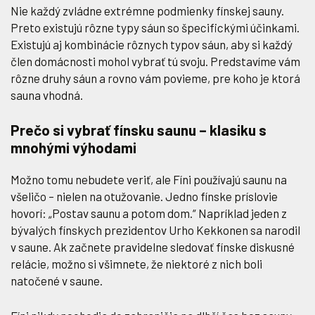
Nie každý zvládne extrémne podmienky fínskej sauny.
Preto existujú rôzne typy sáun so špecifickými účinkami.
Existujú aj kombinácie rôznych typov sáun, aby si každý
člen domácnosti mohol vybrať tú svoju. Predstavíme vám
rôzne druhy sáun a rovno vám povieme, pre koho je ktorá
sauna vhodná.
Prečo si vybrať fínsku saunu – klasiku s
mnohými výhodami
Možno tomu nebudete veriť, ale Fíni používajú saunu na
všeličo – nielen na otužovanie. Jedno fínske príslovie
hovorí: „Postav saunu a potom dom.“ Napríklad jeden z
bývalých fínskych prezidentov Urho Kekkonen sa narodil
v saune. Ak začnete pravidelne sledovať fínske diskusné
relácie, možno si všimnete, že niektoré z nich boli
natočené v saune.