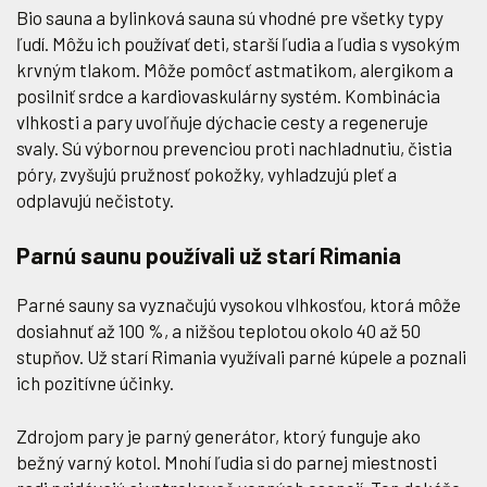
Bio sauna a bylinková sauna sú vhodné pre všetky typy
ľudí. Môžu ich používať deti, starší ľudia a ľudia s vysokým
krvným tlakom. Môže pomôcť astmatikom, alergikom a
posilniť srdce a kardiovaskulárny systém. Kombinácia
vlhkosti a pary uvoľňuje dýchacie cesty a regeneruje
svaly. Sú výbornou prevenciou proti nachladnutiu, čistia
póry, zvyšujú pružnosť pokožky, vyhladzujú pleť a
odplavujú nečistoty.
Parnú saunu používali už starí Rimania
Parné sauny sa vyznačujú vysokou vlhkosťou, ktorá môže
dosiahnuť až 100 %, a nižšou teplotou okolo 40 až 50
stupňov. Už starí Rimania využívali parné kúpele a poznali
ich pozitívne účinky.
Zdrojom pary je parný generátor, ktorý funguje ako
bežný varný kotol. Mnohí ľudia si do parnej miestnosti