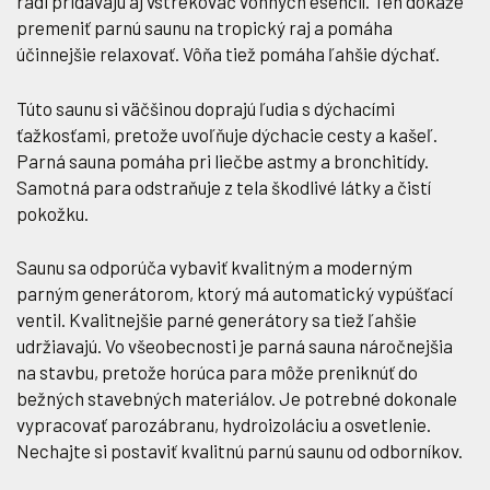
radi pridávajú aj vstrekovač vonných esencií. Ten dokáže
premeniť parnú saunu na tropický raj a pomáha
účinnejšie relaxovať. Vôňa tiež pomáha ľahšie dýchať.
Túto saunu si väčšinou doprajú ľudia s dýchacími
ťažkosťami, pretože uvoľňuje dýchacie cesty a kašeľ.
Parná sauna pomáha pri liečbe astmy a bronchitídy.
Samotná para odstraňuje z tela škodlivé látky a čistí
pokožku.
Saunu sa odporúča vybaviť kvalitným a moderným
parným generátorom, ktorý má automatický vypúšťací
ventil. Kvalitnejšie parné generátory sa tiež ľahšie
udržiavajú. Vo všeobecnosti je parná sauna náročnejšia
na stavbu, pretože horúca para môže preniknúť do
bežných stavebných materiálov. Je potrebné dokonale
vypracovať parozábranu, hydroizoláciu a osvetlenie.
Nechajte si postaviť kvalitnú parnú saunu od odborníkov.