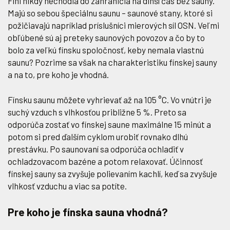
Fíni nikdy nechodia do zahraničia na dlhší čas bez sauny.
Majú so sebou špeciálnu saunu – saunové stany, ktoré si
požičiavajú napríklad príslušníci mierových síl OSN. Veľmi
obľúbené sú aj preteky saunových povozov a čo by to
bolo za veľkú fínsku spoločnosť, keby nemala vlastnú
saunu? Pozrime sa však na charakteristiku fínskej sauny
a na to, pre koho je vhodná.
Fínsku saunu môžete vyhrievať až na 105 °C. Vo vnútri je
suchý vzduch s vlhkosťou približne 5 %. Preto sa
odporúča zostať vo fínskej saune maximálne 15 minút a
potom si pred ďalším cyklom urobiť rovnako dlhú
prestávku. Po saunovaní sa odporúča ochladiť v
ochladzovacom bazéne a potom relaxovať. Účinnosť
fínskej sauny sa zvyšuje polievaním kachlí, keď sa zvyšuje
vlhkosť vzduchu a viac sa potíte.
Pre koho je fínska sauna vhodná?