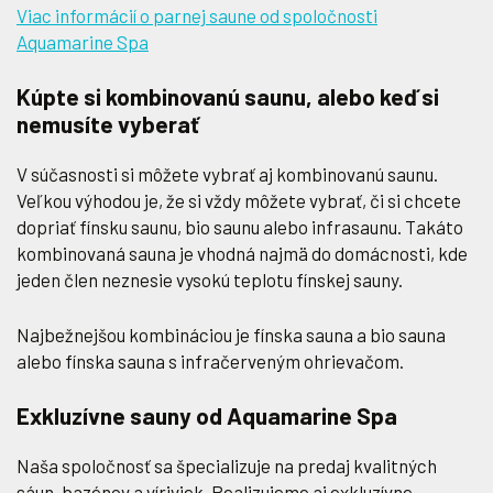
Viac informácií o parnej saune od spoločnosti
Aquamarine Spa
Kúpte si kombinovanú saunu, alebo keď si
nemusíte vyberať
V súčasnosti si môžete vybrať aj kombinovanú saunu.
Veľkou výhodou je, že si vždy môžete vybrať, či si chcete
dopriať fínsku saunu, bio saunu alebo infrasaunu. Takáto
kombinovaná sauna je vhodná najmä do domácnosti, kde
jeden člen neznesie vysokú teplotu fínskej sauny.
Najbežnejšou kombináciou je fínska sauna a bio sauna
alebo fínska sauna s infračerveným ohrievačom.
Exkluzívne sauny od Aquamarine Spa
Naša spoločnosť sa špecializuje na predaj kvalitných
sáun, bazénov a víriviek. Realizujeme aj exkluzívne