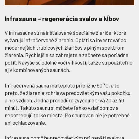
Infrasauna – regenerácia svalov a kĺbov
V infrasaune sú nainštalované špeciálne žiariče, ktoré
vyžarujú infračervené žiarenie. Oplatí sa investovať do
modernejších trubicových žiaričov s plným spektrom
žiarenia. Rýchlejšie sa zahrejete a začnete sa poriadne
potiť. Navyše sú odolné voči vlhkosti, takže sú použiteľné
aj v kombinovaných saunách.
Infračervená sauna má teplotu približne 50 °C, a to
preto, že žiarenie zohrieva predovšetkým vašu pokožku,
a nie vzduch. Jedna procedúra zvyčajne trvá 30 až 40
minút. Takúto saunu si môžete ľahko vziať domov a
nepotrebujú toľko miesta. Po saunovaní nie je potrebné
ani ochladzovanie.
Infrasauna pomôže predovšetkým pri napätí svalov a