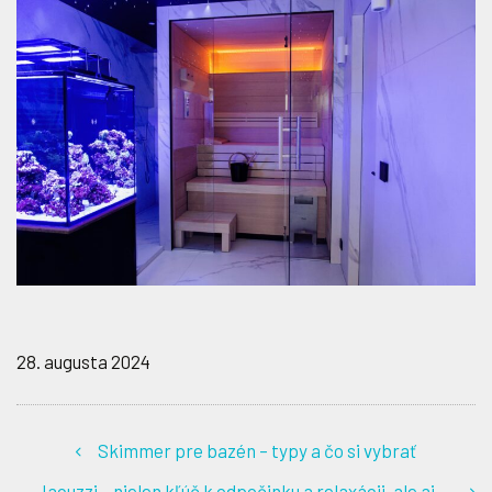
28. augusta 2024
Skimmer pre bazén – typy a čo si vybrať
Jacuzzi – nielen kľúč k odpočinku a relaxácii, ale aj