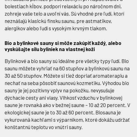
bolestiach kĺbov, podporí relaxáciu po náročnom dni,
zohreje vaše telo a uvoľní vás. Sú vhodné pre ľudí, ktorí
neznášajú klasickú fínsku saunu, pre astmatikov,
alergikov alebo ľudí s vysokým krvným tlakom.
Bio a bylinkové sauny si môže zakúpiť každý, alebo
vyskúšajte silu byliniek na vlastnej koži
Bylinkové a bio sauny sú ideálne pre všetky typy ľudí. Bio
saunu môžete vyhriať na 60 stupňov a bylinkovú saunu na
30 až 50 stupňov. Môžete si tiež dopriať aromaterapiu a
nechať na seba pôsobiť saunovú kozmetiku. Výhodou bio
sauny je jej pozitívny vplyv na pokožku, nevysušuje
dýchacie cesty ani vlasy. Vlhkosť vzduchu v bylinkovej
saune je rovnaká ako v bežnej saune – 10 až 20 percent. V
ekologickej saune je to 30 až 60 percent. Biosauna je
vykurovaná kachľami s výparníkom, ktoré dokážu udržať
konštantnú teplotu vo vnútri sauny.