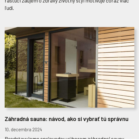
rastúci záujem o zdravý životný štýl motivuje čoraz viac
ľudí.
Záhradná sauna: návod, ako si vybrať tú správnu
10. decembra 2024
Predstavujeme sprievodcu výberom záhradnej sauny.