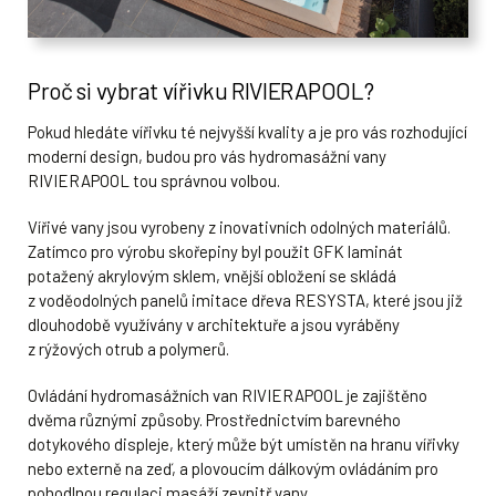
Proč si vybrat vířivku RIVIERAPOOL?
Pokud hledáte vířivku té nejvyšší kvality a je pro vás rozhodující
moderní design, budou pro vás hydromasážní vany
RIVIERAPOOL tou správnou volbou.
Vířivé vany jsou vyrobeny z inovativních odolných materiálů.
Zatímco pro výrobu skořepiny byl použit GFK laminát
potažený akrylovým sklem, vnější obložení se skládá
z voděodolných panelů imitace dřeva RESYSTA, které jsou již
dlouhodobě využívány v architektuře a jsou vyráběny
z rýžových otrub a polymerů.
Ovládání hydromasážních van RIVIERAPOOL je zajištěno
dvěma různými způsoby. Prostřednictvím barevného
dotykového displeje, který může být umístěn na hranu vířivky
nebo externě na zeď, a plovoucím dálkovým ovládáním pro
pohodlnou regulaci masáží zevnitř vany.