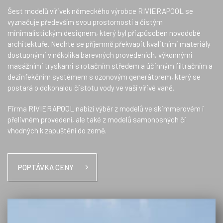
Šest modelů vířivek německého výrobce RIVIERAPOOL se
vyznačuje především svou prostorností a čistým
minimalistickým designem, který byl přizpůsoben novodobé
architektuře. Nechte se příjemně překvapit kvalitními materiály
dostupnými v několika barevných provedeních, výkonnými
masážními tryskami s rotačním středem a účinným filtračním a
dezinfekčním systémem s ozonovým generátorem, který se
postará o dokonalou čistotu vody ve vaší vířivé vaně.
Firma RIVIERAPOOL nabízí výběr z modelů ve skimmerovém i
přelivném provedení, ale také z modelů samonosných či
vhodných k zapuštění do země.
POPTÁVKA CENY