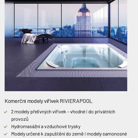
Komerční modely vířivek RIVIERAPOOL
2 modely přelivných vířivek – vhodné i do privátních
provozů
Hydromasážní a vzduchové trysky
Modely určené k zapuštění do země i modely samonosné