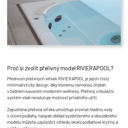
Proč si zvolit přelivný model RIVIERAPOOL?
Předností přelivných vířivek RIVIERAPOOL je jejich čistý
minimalistický design, díky kterému nemohou chybět
v žádném luxusním moderním wellness. Přelivný cirkulační
systém však nevylučuje možnost privátního užití.
Zapuštěná přelivná vířivka umožňuje srovnat hladinu vody
s úrovní podlahy, naopak obklad vyzdviženého a obezděného
modelu můžete uzpůsobit vzhledu okolní podlahové krytiny a