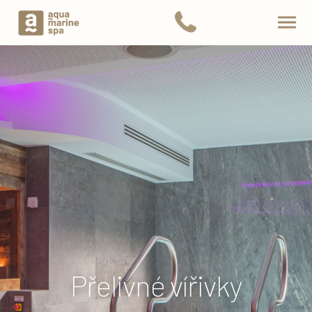
Přelivné vířivky