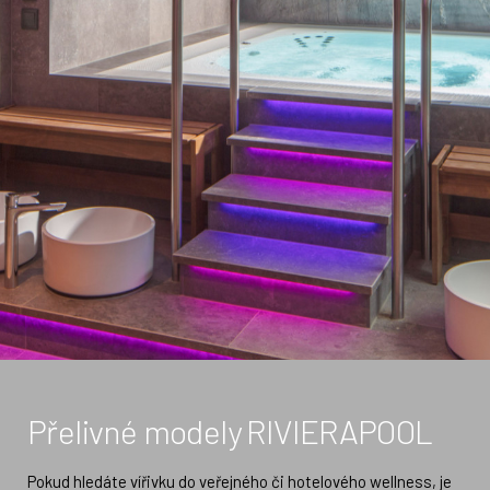
Přelivné modely RIVIERAPOOL
Pokud hledáte vířivku do veřejného či hotelového wellness, je