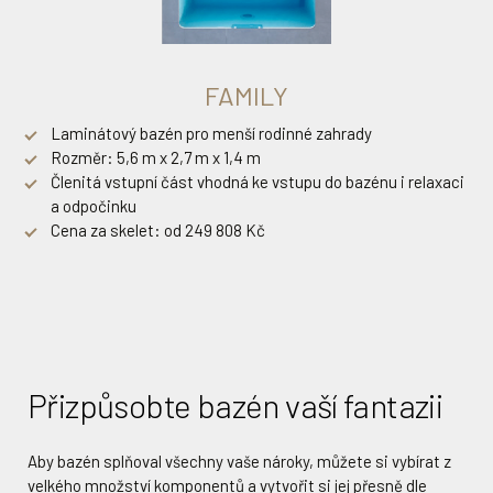
FAMILY
Laminátový bazén pro menší rodinné zahrady
Rozměr: 5,6 m x 2,7 m x 1,4 m
Členitá vstupní část vhodná ke vstupu do bazénu i relaxaci
a odpočinku
Cena za skelet: od 249 808 Kč
Přizpůsobte bazén vaší fantazii
Aby bazén splňoval všechny vaše nároky, můžete si vybírat z
velkého množství komponentů a vytvořit si jej přesně dle