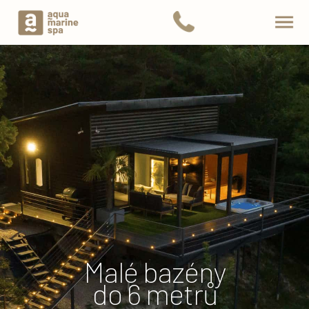
Malé bazény
do 6 metrů