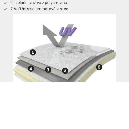
6. Izolační vrstva z polyuretanu
BÍLÁ
PÍSKOVÁ
7. Vnitřní sklolaminátová vrstva
Chrlič
Trubková lavice
Lamelové zakrytí
MODRÁ
SIVÁ
Možnost skrýt lamelu do dna či stěny bazénu. Vybírat si můžete
Dnový gejzír
Masážní tryska
ze dvou druhů a z různých 16 barev.
Získejte další informace