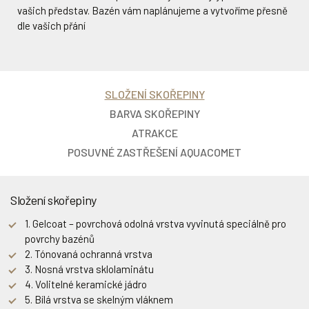
vašich představ. Bazén vám naplánujeme a vytvoříme přesně
dle vašich přání
SLOŽENÍ SKOŘEPINY
BARVA SKOŘEPINY
ATRAKCE
POSUVNÉ ZASTŘEŠENÍ AQUACOMET
Složení skořepiny
1. Gelcoat – povrchová odolná vrstva vyvinutá speciálně pro
povrchy bazénů
2. Tónovaná ochranná vrstva
3. Nosná vrstva sklolaminátu
4. Volitelné keramické jádro
Protiproud
Protiproud tryska
5. Bílá vrstva se skelným vláknem