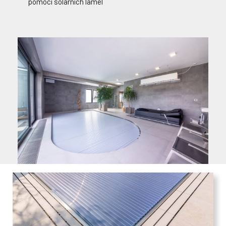
pomocí solárních lamel
Transparentní – Belgian
POLYKARBONÁT:
Transparentní – solární stříbrná
Transparentní – modrá
Transparentní – solární modrá
Transparentní – crystal
Transparentní – solární crystal
ve stěně bazénu u hladiny