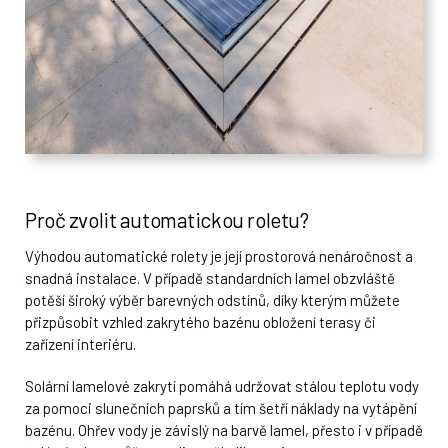
Proč zvolit automatickou roletu?
Výhodou automatické rolety je její prostorová nenáročnost a
snadná instalace. V případě standardních lamel obzvláště
potěší široký výběr barevných odstínů, díky kterým můžete
ve stěně bazénu u dna
přizpůsobit vzhled zakrytého bazénu obložení terasy či
zařízení interiéru.
Solární lamelové zakrytí pomáhá udržovat stálou teplotu vody
za pomoci slunečních paprsků a tím šetří náklady na vytápění
bazénu. Ohřev vody je závislý na barvě lamel, přesto i v případě