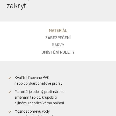
zakrytí
MATERIÁL
ZABEZPEČENÍ
BARVY
UMÍSTĚNÍ ROLETY
PVC:
Kvalitní lisované PVC
Možnost doplnit roletu
Bílá
nebo polykarbonátové profily
o bezpečnostní uzamčení
na konci zakrytí
Modrá
Materiál je odolný proti nárazu,
změnám teplot, krupobití
Manuální i automatický zámek
Písková
a jinému nepříznivému počasí
Možnost podpůrných úchytů
Šedá
Možnost ohřevu vody
na zvýšení nosnosti bazénového zakrytí
Solární – Belgian