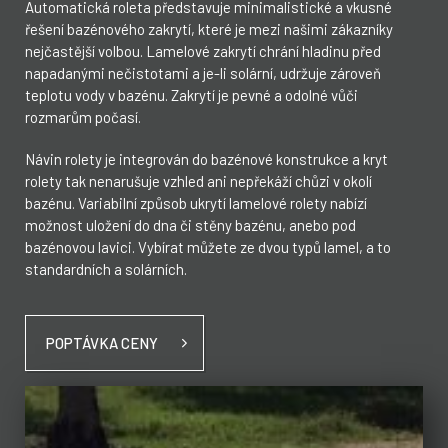
Automatická roleta představuje minimalistické a vkusné
řešení bazénového zakrytí, které je mezi našimi zákazníky
nejčastější volbou. Lamelové zakrytí chrání hladinu před
napadanými nečistotami a je-li solární, udržuje zároveň
teplotu vody v bazénu. Zakrytí je pevné a odolné vůči
rozmarům počasí.
Návin rolety je integrován do bazénové konstrukce a kryt
rolety tak nenarušuje vzhled ani nepřekáží chůzi v okolí
bazénu. Variabilní způsob ukrytí lamelové rolety nabízí
možnost uložení do dna či stěny bazénu, anebo pod
bazénovou lavici. Vybírat můžete ze dvou typů lamel, a to
standardních a solárních.
POPTÁVKA CENY