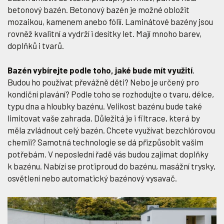
betonový bazén. Betonový bazén je možné obložit
mozaikou, kamenem anebo fólií. Laminátové bazény jsou
rovněž kvalitní a vydrží i desítky let. Mají mnoho barev,
doplňků i tvarů.
Bazén vybírejte podle toho, jaké bude mít využití
.
Budou ho používat převážně děti? Nebo je určený pro
kondiční plavání? Podle toho se rozhodujte o tvaru, délce,
typu dna a hloubky bazénu. Velikost bazénu bude také
limitovat vaše zahrada. Důležitá je i filtrace, která by
měla zvládnout celý bazén. Chcete využívat bezchlórovou
chemii? Samotná technologie se dá přizpůsobit vašim
potřebám. V neposlední řadě vás budou zajímat doplňky
k bazénu. Nabízí se protiproud do bazénu, masážní trysky,
osvětlení nebo automatický bazénový vysavač.