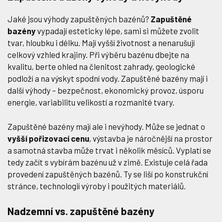
Jaké jsou výhody zapuštěných bazénů?
Zapuštěné
bazény
vypadají esteticky lépe, sami si můžete zvolit
tvar, hloubku i délku. Mají vyšší životnost a nenarušují
celkový vzhled krajiny. Při výběru bazénu dbejte na
kvalitu, berte ohled na členitost zahrady, geologické
podloží a na výskyt spodní vody. Zapuštěné bazény mají i
další výhody – bezpečnost, ekonomický provoz, úsporu
energie, variabilitu velikostí a rozmanité tvary.
Zapuštěné bazény mají ale i nevýhody. Může se jednat o
vyšší pořizovací cenu
, výstavba je náročnější na prostor
a samotná stavba může trvat i několik měsíců. Vyplatí se
tedy začít s vybírám bazénu už v zimě. Existuje celá řada
provedení zapuštěných bazénů. Ty se liší po konstrukční
stránce, technologií výroby i použitých materiálů.
Nadzemní vs. zapuštěné bazény