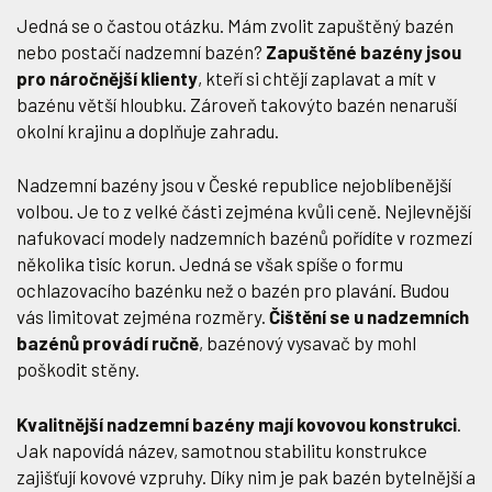
Jedná se o častou otázku. Mám zvolit zapuštěný bazén
nebo postačí nadzemní bazén?
Zapuštěné bazény jsou
pro náročnější klienty
, kteří si chtějí zaplavat a mít v
bazénu větší hloubku. Zároveň takovýto bazén nenaruší
okolní krajinu a doplňuje zahradu.
Nadzemní bazény jsou v České republice nejoblíbenější
volbou. Je to z velké části zejména kvůli ceně. Nejlevnější
nafukovací modely nadzemních bazénů pořídíte v rozmezí
několika tisíc korun. Jedná se však spíše o formu
ochlazovacího bazénku než o bazén pro plavání. Budou
vás limitovat zejména rozměry.
Čištění se u nadzemních
bazénů provádí ručně
, bazénový vysavač by mohl
poškodit stěny.
Kvalitnější nadzemní bazény mají kovovou konstrukci
.
Jak napovídá název, samotnou stabilitu konstrukce
zajišťují kovové vzpruhy. Díky nim je pak bazén bytelnější a