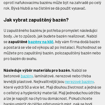
oproti nafukovacímu bazénu může být na zahradě po celý
rok. Bývá hlubší a na čistění se dá použít vysavač.
Jak vybrat zapuštěný bazén?
U zapuštěného bazénu je potřeba promyslet následující
body. Je to způsob, jak budete bazén realizovat. Nabízí
se
zapuštěné
bazény na klíč
, kdy vám firma dodá bazén
a postará se vše od výkopu až po instalaci. Rozhodnout se
můžete pro zapuštěný bazén, polozapuštěný bazén nebo
pro bazén do svahu.
Následuje výběr materiálu pro bazén.
Nabízí se
betonové
bazény
, laminátové, nerezové nebo třeba
levnější plastové. Nejkvalitnější jsou
nerezové bazény
,
které vydrží 50 a více let. Mají dlouhou životnost a jedná se
o celistvý a hygienický materiál. Mají jednoduchou údržbu
a lze je napojit na chytrou domácnost. Pokud chcete
bazén umístit do těžko přístupných míst, pak se hodí