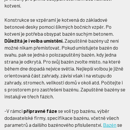
kotvení.
Konstrukce se vzpěrami je kotvená do základové
betonové desky pomocí šikmých bočních vzpěr. Po
kotvení je potřeba obsypat bazén suchým betonem.
Důležitá je i volba umístění.
Zapuštěné bazény už není
možné nikam přemisťovat. Pokud umisťujete bazén do
svahu, pak se jedná o polozapuštěný bazén, kdy jedna
strana je odkrytá. Pro svůj bazén zvolte místo, na které
během dne dopadá nejvíce světla. Nejlepší volbou je jižně
orientovaná část zahrady, závisí však i na vstupu do
zahrady, stromech, velikosti domů v okolí atd. Počítejte i
s prostorem pro zastřešení bazénu. Zapuštěné bazény se
instalují ve třech fázích.
-V rámci
přípravné fáze
se volí typ bazénu, výběr
dodavatelské firmy, specifikace bazénu, včetně všech
parametrů a dalšího bazénového příslušenství.
Bazén
se