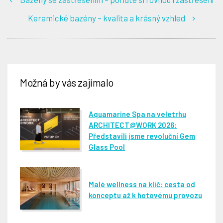
Keramické bazény – kvalita a krásný vzhled
Možná by vás zajímalo
Aquamarine Spa na veletrhu
ARCHITECT@WORK 2026:
Představili jsme revoluční Gem
Glass Pool
Malé wellness na klíč: cesta od
konceptu až k hotovému provozu