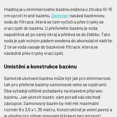
Hladina je u skimmerového bazénu snížena o zhruba 10-15
cm oproti hraně bazénu.
Skimmer
nasává bazénovou
vodu do filtrace, která se tam vyčistí a přes trysky se
vrací zpět do bazénu. U přelivného bazénu je voda
napuštěná až po samý okraj a přelévá se do žlábku. Tato
voda je pak volným pádem svedena do akumulační nádrže.
Z té se voda nasaje do bazénové filtrace, která se
následně přes trysky vrací zpět.
Umístění a konstrukce bazénu
Samotné ukotvení bazénu může být jak pro skimmerové,
tak pro přelivné bazény samonosné nebo se vzpěrami.
Oba vyžadují odlišné požadavky na stavební přípravu
bazénu. Jak ukotvit bazén, vám poradí váš obchodí
zástupce. Samonosný bazén by měl mít maximální
rozměr 8 x 3,5 x 1, 35 metru. Konstrukčně je velmi pevný a
je vhodný pro přímé obsypání štěrkem bez nutnosti