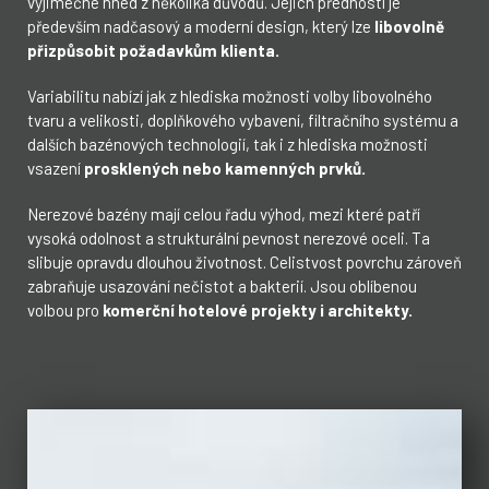
výjimečné hned z několika důvodů. Jejich předností je
především nadčasový a moderní design, který lze
libovolně
přizpůsobit požadavkům klienta.
Variabilitu nabízí jak z hlediska možnosti volby libovolného
tvaru a velikosti, doplňkového vybavení, filtračního systému a
dalších bazénových technologií, tak i z hlediska možnosti
vsazení
prosklených nebo kamenných prvků.
Nerezové bazény mají celou řadu výhod, mezi které patří
vysoká odolnost a strukturální pevnost nerezové oceli. Ta
slibuje opravdu dlouhou životnost. Celistvost povrchu zároveň
zabraňuje usazování nečistot a bakterií. Jsou oblíbenou
volbou pro
komerční hotelové projekty i architekty.