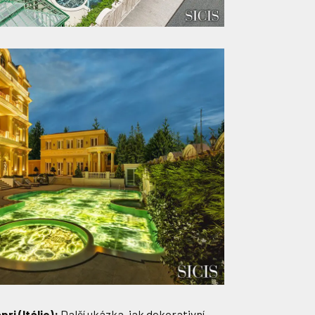
ri (Itálie):
Další ukázka, jak dekorativní