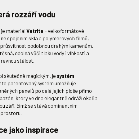
erá rozzáří vodu
je materiál
Vetrite
– velkoformátové
né spojením skla a polymerových filmů,
 a průsvitnost podobnou drahým kamenům.
ěsná, odolná vůči tlaku vody i vlhkosti a
arevnou stálost.
ool skutečně magickým, je
systém
ento patentovaný systém umožňuje
něných panelů po celé jejich ploše přímo
bazén, který ve dne elegantně odráží okolí a
ou záři, čímž se stává dominantním
 prostoru.
ce jako inspirace