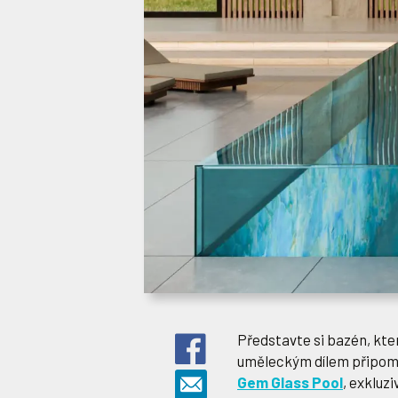
Představte si bazén, kter
uměleckým dílem připomín
Gem Glass Pool
, exkluz