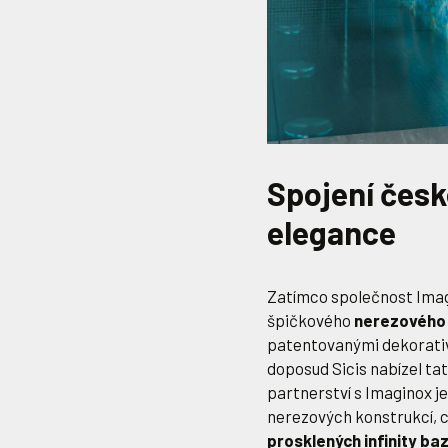
Spojení české
elegance
Zatímco společnost Imag
špičkového
nerezového
patentovanými dekorativ
doposud Sicis nabízel ta
partnerství s Imaginox je
nerezových konstrukcí, c
prosklených infinity ba