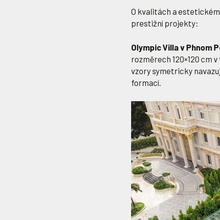
O kvalitách a estetickém 
prestižní projekty:
Olympic Villa v Phnom 
rozměrech 120×120 cm v t
vzory symetricky navazují
formací.