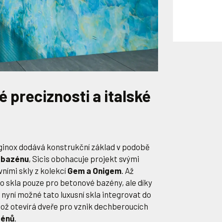
 preciznosti a italské
inox dodává konstrukční základ v podobě
 bazénu
, Sicis obohacuje projekt svými
ními skly z kolekcí
Gem a Onigem
. Až
to skla pouze pro betonové bazény, ale díky
 nyní možné tato luxusní skla integrovat do
ož otevírá dveře pro vznik dechberoucích
zénů
.