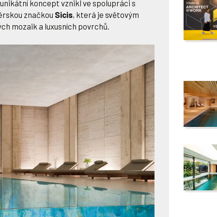
 unikátní koncept vznikl ve spolupráci s
nérskou značkou
Sicis
, která je světovým
ých mozaik a luxusních povrchů.