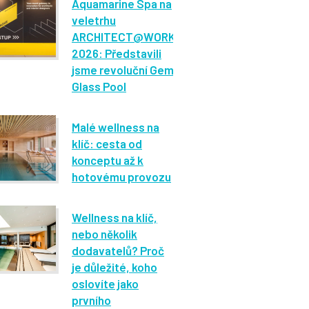
Aquamarine Spa na
veletrhu
ARCHITECT@WORK
2026: Představili
jsme revoluční Gem
Glass Pool
Malé wellness na
klíč: cesta od
konceptu až k
hotovému provozu
Wellness na klíč,
nebo několik
dodavatelů? Proč
je důležité, koho
oslovíte jako
prvního