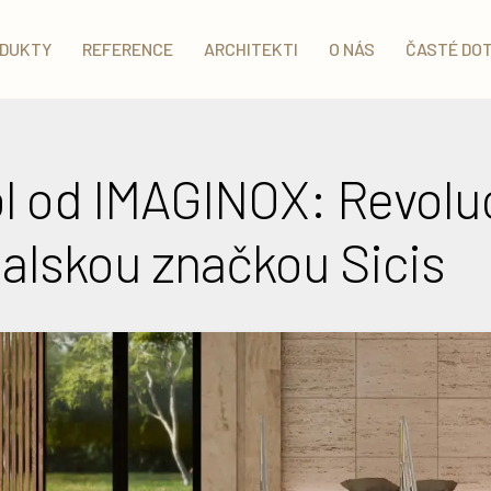
DUKTY
REFERENCE
ARCHITEKTI
O NÁS
ČASTÉ DO
l od IMAGINOX: Revoluc
talskou značkou Sicis