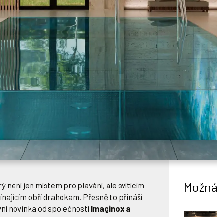
Možná 
ý není jen místem pro plavání, ale svítícím
ajícím obří drahokam. Přesně to přináší
ivní novinka od společností
Imaginox a