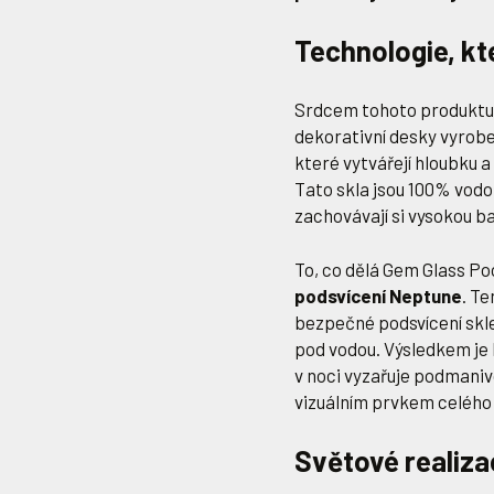
Technologie, kt
Srdcem tohoto produktu 
dekorativní desky vyrobe
které vytvářejí hloubku
Tato skla jsou 100% vodot
zachovávají si vysokou b
To, co dělá Gem Glass P
podsvícení Neptune
. T
bezpečné podsvícení skle
pod vodou. Výsledkem je 
v noci vyzařuje podmaniv
vizuálním prvkem celého
Světové realiza