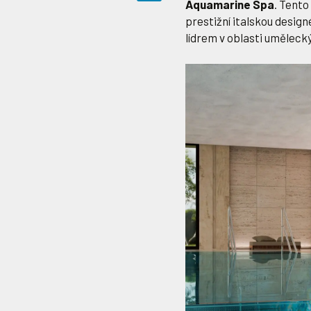
Aquamarine Spa
. Tento
prestižní italskou desig
lídrem v oblasti uměleck