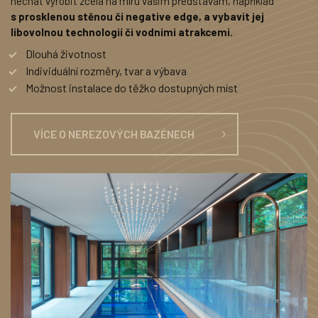
nechat vyrobit zcela na míru vašim představám, například
s prosklenou stěnou či negative edge, a vybavit jej
libovolnou technologií či vodními atrakcemi.
Dlouhá životnost
Individuální rozměry, tvar a výbava
Možnost instalace do těžko dostupných míst
VÍCE O NEREZOVÝCH BAZÉNECH