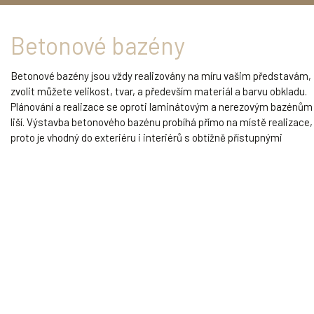
Betonové bazény
Betonové bazény jsou vždy realizovány na míru vašim představám,
zvolit můžete velikost, tvar, a především materiál a barvu obkladu.
Plánování a realizace se oproti laminátovým a nerezovým bazénům
liší. Výstavba betonového bazénu probíhá přímo na místě realizace,
proto je vhodný do exteriéru i interiérů s obtížně přístupnými
prostory. Lze jej realizovat ve skimmerové i přelivové variantě, a
tudíž také pro komerční provozy. Bazén je možné vybavit
libovolnými doplňky a vodními atrakcemi dle vašeho přání.
Možnost vybudovat kdekoli
Individuální rozměry, tvar a výbava
Libovolný materiál obložení
VÍCE O BETONOVÝCH BAZÉNECH