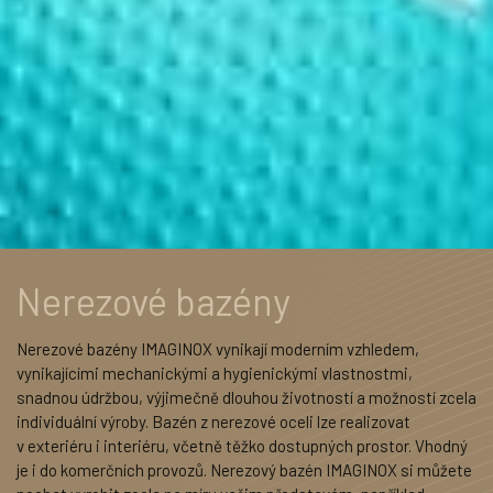
Nerezové bazény
Nerezové bazény IMAGINOX vynikají moderním vzhledem,
vynikajícími mechanickými a hygienickými vlastnostmi,
snadnou údržbou, výjimečně dlouhou životností a možností zcela
individuální výroby. Bazén z nerezové oceli lze realizovat
v exteriéru i interiéru, včetně těžko dostupných prostor. Vhodný
je i do komerčních provozů. Nerezový bazén IMAGINOX si můžete