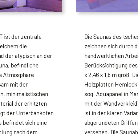
 ist der zentrale
Die Saunas des tsch
elchem die
zeichnen sich durch d
 der atypisch an der
handwerklichen Arbe
na, befindliche
Berücksichtigung des 
ie Atmosphäre
x 2,46 x 1,6 m groß. 
sam mit der
Holzplatten Hemlock,
n, minimalistischen
sog. Aquapanel in Ma
rial der erhitzten
mit der Wandverkleid
rgt der Unterbankofen
ist in der klaren Varia
a befindet sich eine
abgerundeten Griffen
ühlung nach dem
versehen. Die Sauna