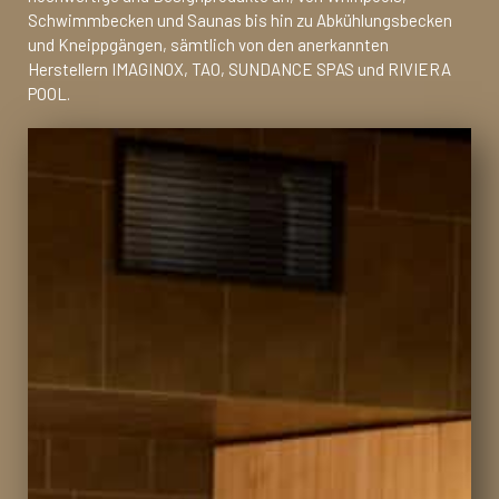
Schwimmbecken und Saunas bis hin zu Abkühlungsbecken
und Kneippgängen, sämtlich von den anerkannten
Herstellern IMAGINOX, TAO, SUNDANCE SPAS und RIVIERA
POOL.