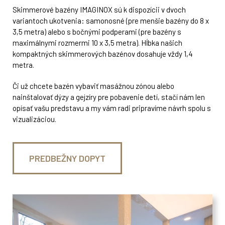
Skimmerové bazény IMAGINOX sú k dispozícii v dvoch
variantoch ukotvenia: samonosné (pre menšie bazény do 8 x
3,5 metra) alebo s bočnými podperami (pre bazény s
maximálnymi rozmermi 10 x 3,5 metra). Hĺbka našich
kompaktných skimmerových bazénov dosahuje vždy 1,4
metra.
Či už chcete bazén vybaviť masážnou zónou alebo
nainštalovať dýzy a gejzíry pre pobavenie detí, stačí nám len
opísať vašu predstavu a my vám radi pripravíme návrh spolu s
vizualizáciou.
PREDBEŽNY DOPYT