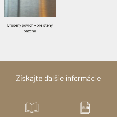
Rúrková lavica
Dnový gejzír
WIBRE LED biela Ø 210 mm
WIBRE LED biela Ø 240 mm
WIBRE LED RGB Ø 210 mm
WIBRE LED RGB Ø 240 mm
Brúsený povrch – pre steny
bazéna
Lamelové zakrytie
Rohové s lavicou –
Možnosť skryť lamelu do dna alebo steny bazéna. Vybrať si
stupne
Zapustené
Vykonzolované
Masážna dýza
môžete z dvoch druhov a 16 farieb.
ASTRAL LED biela Ø 250 mm
WIBRE LED biela atypická
ASTRAL LED RGB Ø 250 mm
WIBRE LED RGB atypická
Získajte ďalšie informácie
ASEKO - česká kvalita
Líder na trhu v oblasti technológií. Spoločnosť bola
založená v roku 1990 v Prahe a ponúka rad kvalitných
výrobkov a inteligentnú aplikáciu iPool na diaľkové
ovládanie.