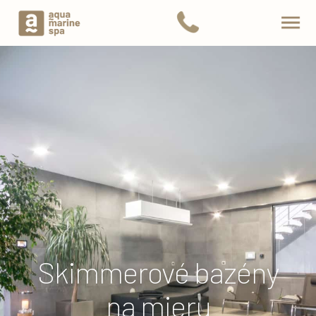
Skimmerové bazény
na mieru