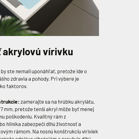
 akrylovú vírivku
 by ste nemali uponáhľať, pretože ide o
ášho zdravia a pohody. Pri výbere je
ko faktorov.
štrukcie:
zamerajte sa na hrúbku akrylátu,
ž 7 mm, pretože tenší akryl môže byť menej
u poškodeniu. Kvalitný rám z
bo hliníka zabezpečí dlhú životnosť a
astovým rámom. Na nosnú konštrukciu víriviek
pretože odoláva vibráciám a zaručuje dlhú