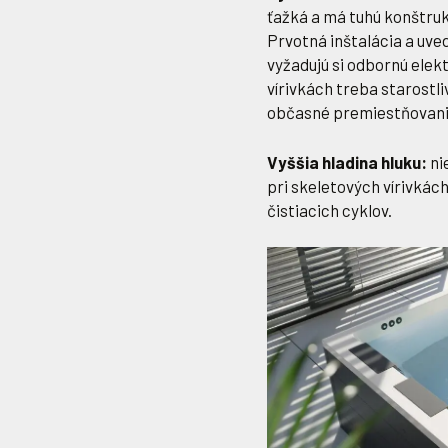
ťažká a má tuhú konštruk
Prvotná inštalácia a uve
vyžadujú si odbornú elekt
vírivkách treba starostl
občasné premiestňovani
Vyššia hladina hluku:
ni
pri skeletových vírivkác
čistiacich cyklov.