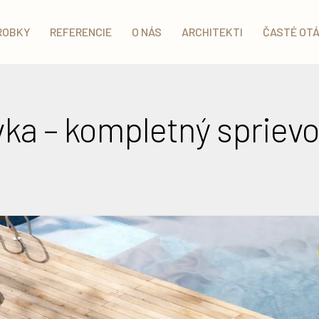
ROBKY
REFERENCIE
O NÁS
ARCHITEKTI
ČASTÉ OT
ivka – kompletný sprie