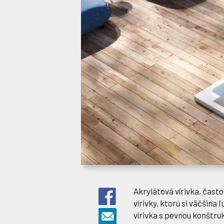
Akrylátová vírivka, čast
vírivky, ktorú si väčšina 
vírivka s pevnou konštru