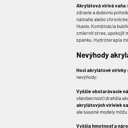
Akrylátová vírivá vaňa
m
zdravie a duševnú pohodu
námahe alebo chronickej 
tkanív. Kombinácia bubli
zmierniť stres, upokojiť 
spánku. Hydroterapia mô
Nevýhody akrylá
Hoci akrylátové vírivky
nevýhody:
Vyššie obstarávacie ná
všeobecnosti drahšia ako
akrylátových víriviek s
ale luxusné modely môžu 
Vyššia hmotnosť a náro