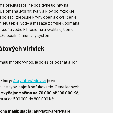
á preukázateľne pozitívne účinky na
. Pomáha uvoľniť svaly a kĺby po fyzickej
bolesti, zlepšuje krvný obeh a okysličenie
niek, teplej vody a masáže z trysiek pomáha
myseľ a vedie k hlbšiemu a kvalitnejšiemu
že posilniť imunitný systém.
tových víriviek
majú mnoho výhod, je dôležité poznať aj ich
klady:
Akrylátová vírivka
je vo
 iné typy, najmä nafukovacie. Cena lacných
a zvyčajne začína na 70 000 až 100 000 Kč,
stáť od 500 000 do 800 000 Kč.
čná manipulácia:
akrylátová vírivka je