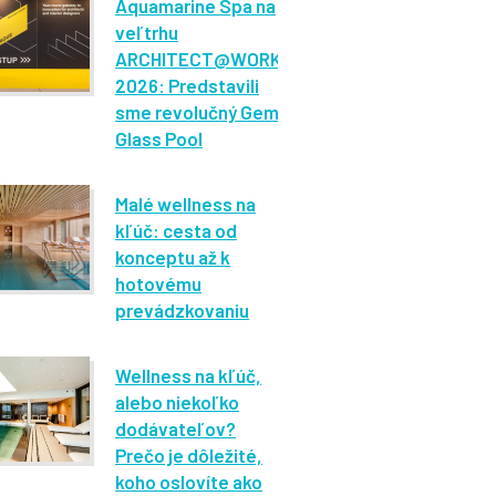
Aquamarine Spa na
veľtrhu
ARCHITECT@WORK
2026: Predstavili
sme revolučný Gem
Glass Pool
Malé wellness na
kľúč: cesta od
konceptu až k
hotovému
prevádzkovaniu
Wellness na kľúč,
alebo niekoľko
dodávateľov?
Prečo je dôležité,
koho oslovíte ako