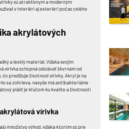
 vírivky sú atraktívnym a moderným
žívať v interiéri aj exteriéri počas celého
ika akrylátových
ladký a lesklý materiál. Vďaka svojim
vá vírivka schopná odolávať škvrnám od
, čo predlžuje životnosť vírivky. Akryl je na
chlo sa zohrieva, navyše má antibakteriálne
látový plášť je kľúčom ku kvalite a životnosti
akrylátová vírivka
šajú množstvo výhod, vďaka ktorým sú pre