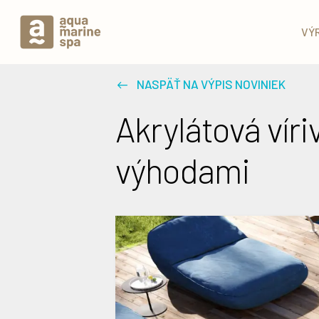
VÝ
NASPÄŤ NA VÝPIS NOVINIEK
Akrylátová vír
výhodami