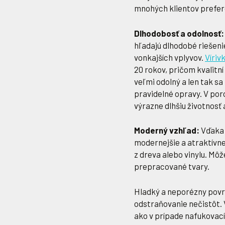
mnohých klientov prefer
Dlhodobosť a odolnosť:
hľadajú dlhodobé riešenie
vonkajších vplyvov.
Víriv
20 rokov, pričom kvalitní
veľmi odolný a len tak sa
pravidelné opravy. V por
výrazne dlhšiu životnosť 
Moderný vzhľad:
Vďaka 
modernejšie a atraktívne
z dreva alebo vinylu. Mô
prepracované tvary.
Hladký a neporézny povrc
odstraňovanie nečistôt.
ako v prípade nafukovacíc