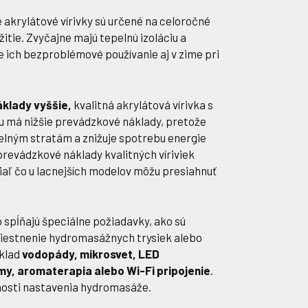
 akrylátové vírivky sú určené na celoročné
itie. Zvyčajne majú tepelnú izoláciu a
e ich bezproblémové používanie aj v zime pri
áklady vyššie,
kvalitná akrylátová vírivka s
u má nižšie prevádzkové náklady, pretože
elným stratám a znižuje spotrebu energie
revádzkové náklady kvalitných víriviek
tiaľ čo u lacnejších modelov môžu presiahnuť
 spĺňajú špeciálne požiadavky, ako sú
miestnenie hydromasážnych trysiek alebo
íklad
vodopády, mikrosvet, LED
my, aromaterapia alebo Wi-Fi pripojenie
.
osti nastavenia hydromasáže.