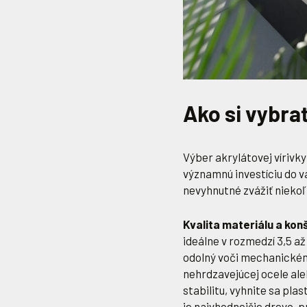
Ako si vybrať
Výber akrylátovej vírivky
významnú investíciu do v
nevyhnutné zvážiť niekoľ
Kvalita materiálu a kon
ideálne v rozmedzí 3,5 a
odolný voči mechanickém
nehrdzavejúcej ocele ale
stabilitu, vyhnite sa pl
je najvhodnejšie drevo, 