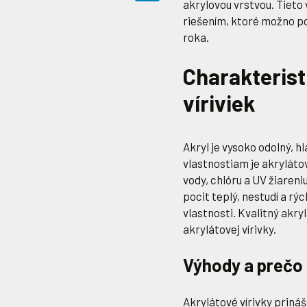
akrylovou vrstvou. Tieto
riešením, ktoré možno pou
roka.
Charakterist
víriviek
Akryl je vysoko odolný, h
vlastnostiam je akryláto
vody, chlóru a UV žiareniu
pocit teplý, nestudí a rý
vlastnosti. Kvalitný akry
akrylátovej vírivky.
Výhody a prečo 
Akrylátové vírivky priná