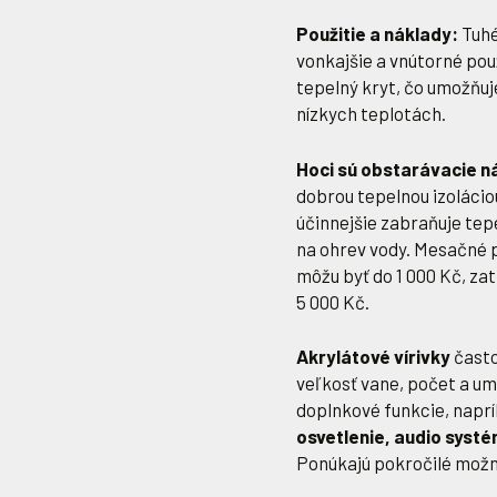
Použitie a náklady:
Tuhé
vonkajšie a vnútorné použ
tepelný kryt, čo umožňuj
nízkych teplotách.
Hoci sú obstarávacie n
dobrou tepelnou izolácio
účinnejšie zabraňuje tep
na ohrev vody. Mesačné p
môžu byť do 1 000 Kč, za
5 000 Kč.
Akrylátové vírivky
často
veľkosť vane, počet a u
doplnkové funkcie, napr
osvetlenie, audio systé
Ponúkajú pokročilé možn