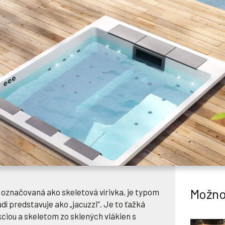
Možno 
o označovaná ako skeletová vírivka, je typom
ľudí predstavuje ako „jacuzzi“. Je to ťažká
kciou a skeletom zo sklených vlákien s