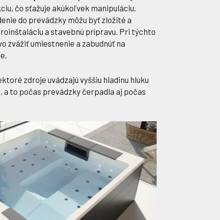
ciu, čo sťažuje akúkoľvek manipuláciu.
denie do prevádzky môžu byť zložité a
roinštaláciu a stavebnú prípravu. Pri týchto
ivo zvážiť umiestnenie a zabudnúť na
e.
ektoré zdroje uvádzajú vyššiu hladinu hluku
h, a to počas prevádzky čerpadla aj počas