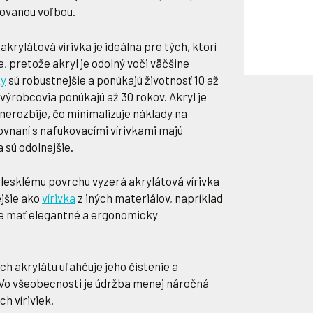
ovanou voľbou.
akrylátová vírivka je ideálna pre tých, ktorí
, pretože akryl je odolný voči väčšine
ky
sú robustnejšie a ponúkajú životnosť 10 až
 výrobcovia ponúkajú až 30 rokov. Akryl je
 nerozbije, čo minimalizuje náklady na
ovnaní s nafukovacími vírivkami majú
a sú odolnejšie.
lesklému povrchu vyzerá akrylátová vírivka
jšie ako
vírivka
z iných materiálov, napríklad
že mať elegantné a ergonomicky
h akrylátu uľahčuje jeho čistenie a
 Vo všeobecnosti je údržba menej náročná
h víriviek.