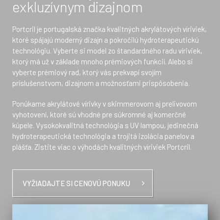
exkluzívnym dizajnom
Portcril je portugalská značka kvalitných akrylátových víriviek,
ktoré spájajú moderný dizajn a pokročilú hydroterapeutickú
technológiu. Vyberte si model zo štandardného radu víriviek,
ktorý má už v základe mnoho prémiových funkcií. Alebo si
vyberte prémiový rad, ktorý vás prekvapí svojím
príslušenstvom, dizajnom a možnosťami prispôsobenia.
Ponúkame akrylátové vírivky v skimmerovom aj prelivovom
vyhotovení, ktoré sú vhodné pre súkromné aj komerčné
kúpele. Vysokokvalitná technológia s UV lampou, jedinečná
hydroterapeutická technológia a trojitá izolácia panelov a
plášťa. Zistite viac o výhodách kvalitných víriviek Portcril.
VYŽIADAJTE SI CENOVÚ PONUKU