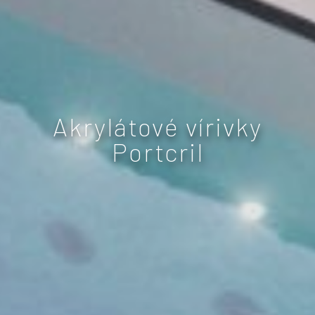
Akrylátové vírivky
Portcril