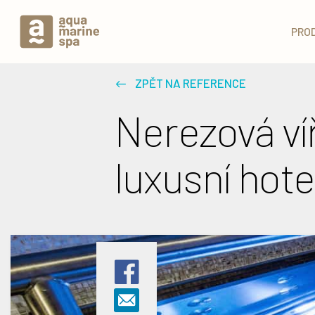
PRO
ZPĚT NA REFERENCE
Nerezová ví
luxusní hot