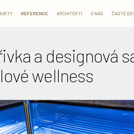
DUKTY
REFERENCE
ARCHITEKTI
O NÁS
ČASTÉ DO
řivka a designová s
elové wellness