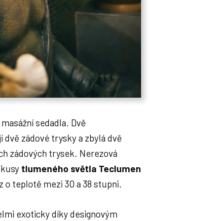
i masážní sedadla. Dvě
í dvě zádové trysky a zbylá dvě
ech zádových trysek. Nerezová
a kusy
tlumeného světla Teclumen
z o teplotě mezi 30 a 38 stupni.
elmi exoticky díky designovým