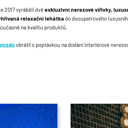
ce 2017 vyráběli dvě
exkluzivní nerezové vířivky, luxus
hřívaná relaxační lehátka
do dvoupatrového luxusního
současně na kvalitu produktů.
hnízdo
obrátil s poptávkou na dodání interiérové nerezov