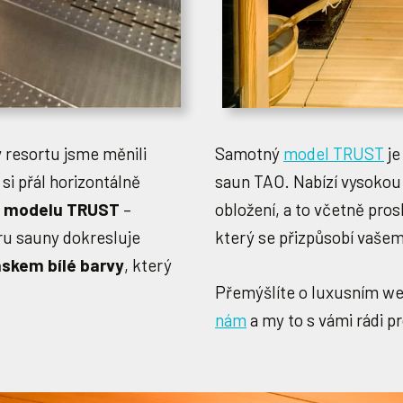
 resortu jsme měnili
Samotný
model TRUST
je
 si přál horizontálně
saun TAO. Nabízí vysokou v
 z modelu TRUST
–
obložení, a to včetně pros
u sauny dokresluje
který se přizpůsobí vašem
skem bílé barvy
, který
Přemýšlíte o luxusním we
nám
a my to s vámi rádi p