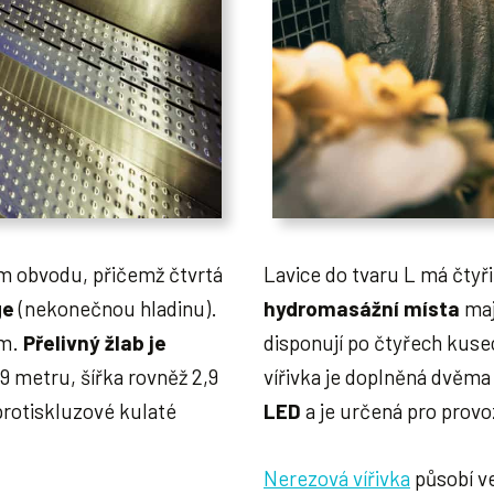
ém obvodu, přičemž čtvrtá
Lavice do tvaru L má čtyř
ge
(nekonečnou hladinu).
hydromasážní místa
maj
cm.
Přelivný žlab je
disponují po čtyřech kus
,9 metru, šířka rovněž 2,9
vířivka je doplněná dvěm
 protiskluzové kulaté
LED
a je určená pro provo
Nerezová vířivka
působí v