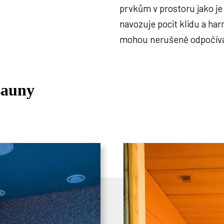
prvkům v prostoru jako j
navozuje pocit klidu a ha
mohou nerušeně odpočíva
sauny