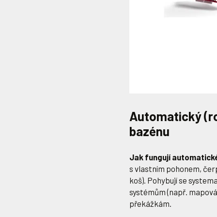
Automatický (r
bazénu
Jak fungují automatick
s vlastním pohonem, čer
koš). Pohybují se system
systémům (např. mapován
překážkám.