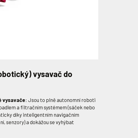
obotický) vysavač do
é vysavače
: Jsou to plně autonomní roboti
padlem a filtračním systémem (sáček nebo
aticky díky inteligentním navigačním
í, senzory) a dokážou se vyhýbat