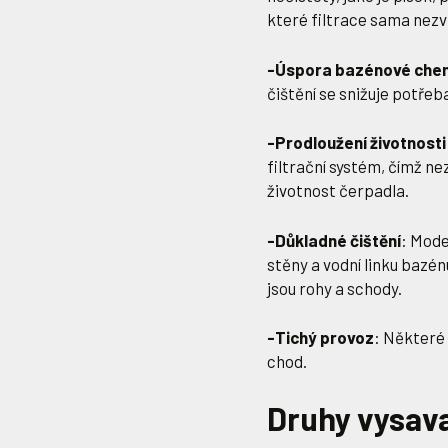
které filtrace sama nezv
-Úspora bazénové che
čištění se snižuje potřeb
-Prodloužení životnosti 
filtrační systém, čímž ne
životnost čerpadla.
-Důkladné čištění
: Mode
stěny a vodní linku bazénu
jsou rohy a schody.
-Tichý provoz
: Některé 
chod.
Druhy vysav