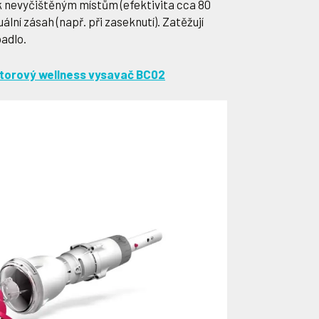
k nevyčištěným místům (efektivita cca 80
ální zásah (např. při zaseknutí). Zatěžují
padlo.
átorový wellness vysavač BC02