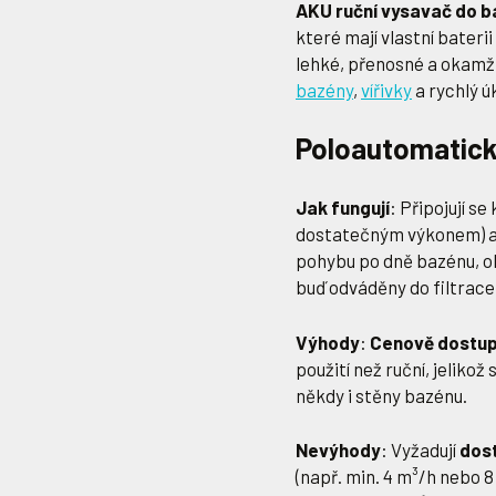
AKU ruční vysavač do 
které mají vlastní baterii
lehké, přenosné a okamži
bazény
,
vířivky
a rychlý ú
Poloautomatick
Jak fungují
: Připojují se
dostatečným výkonem) a v
pohybu po dně bazénu, 
buď odváděny do filtrace
Výhody
:
Cenově dostup
použití než ruční, jelikož
někdy i stěny bazénu.
Nevýhody
: Vyžadují
dost
(např. min. 4 m³/h nebo 8