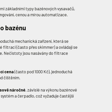
emi základními typy bazénových vysavačů,
fungování, cenou a mírou automatizace.
do bazénu
dnoduchá mechanická zařízení, která se
é filtraci (často přes skimmer) a ovládají se
. Nečistoty jsou nasávány do filtrace
cí cena
(často pod 1000 Kč), jednoduchá
ad čištěním.
asově náročné
, závislé na výkonu bazénové
ní systém a čerpadlo, což vyžaduje častější