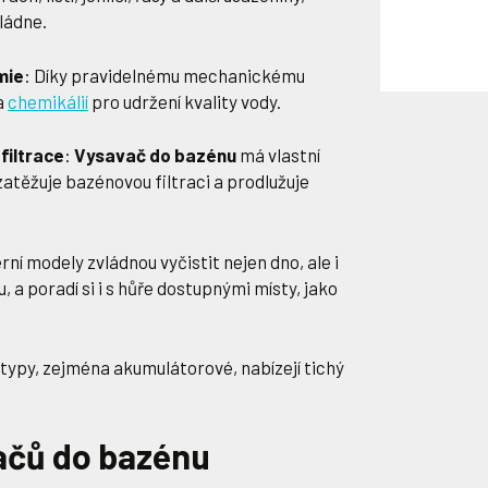
ládne.
mie
: Díky pravidelnému mechanickému
a
chemikálií
pro udržení kvality vody.
filtrace
:
Vysavač do bazénu
má vlastní
zatěžuje bazénovou filtraci a prodlužuje
rní modely zvládnou vyčistit nejen dno, ale i
, a poradí si i s hůře dostupnými místy, jako
typy, zejména akumulátorové, nabízejí tichý
ačů do bazénu