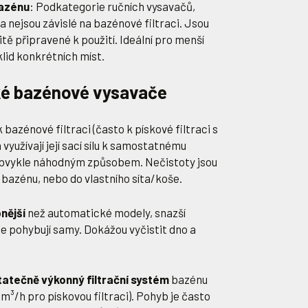
bazénu
: Podkategorie ručních vysavačů,
 a nejsou závislé na bazénové filtraci. Jsou
tě připravené k použití. Ideální pro menší
klid konkrétních míst.
é bazénové vysavače
 k bazénové filtraci (často k pískové filtraci s
yužívají její sací sílu k samostatnému
obvykle náhodným způsobem. Nečistoty jsou
 bazénu, nebo do vlastního síta/koše.
nější
než automatické modely, snazší
 se pohybují samy. Dokážou vyčistit dno a
atečně výkonný filtrační systém
bazénu
 m³/h pro pískovou filtraci). Pohyb je často