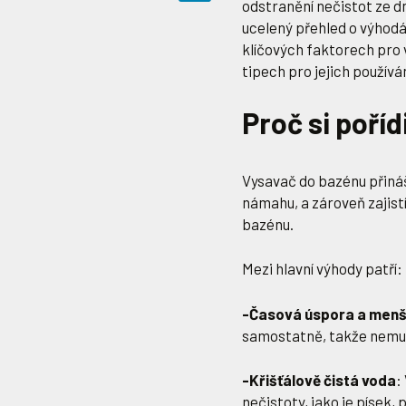
odstranění nečistot ze d
ucelený přehled o výhodá
klíčových faktorech pro 
tipech pro jejich používán
Proč si poříd
Vysavač do bazénu přináš
námahu, a zároveň zajist
bazénu.
Mezi hlavní výhody patří:
-Časová úspora a men
samostatně, takže nemusí
-Křišťálově čistá voda
:
nečistoty, jako je písek, pr