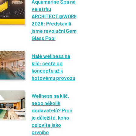
Aquamarine Spa na
veletrhu
ARCHITECT@WORK
2026: Představili
jsme revoluční Gem
Glass Pool
Malé wellness na
klíč: cesta od
konceptu až k
hotovému provozu
Wellness na klíč,
nebo několik
dodavatelů? Proč
je důležité, koho
oslovíte jako
prvního