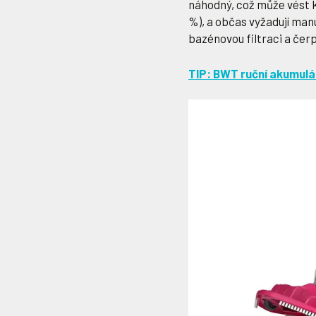
náhodný, což může vést 
%), a občas vyžadují manu
bazénovou filtraci a čer
TIP: BWT ruční akumul