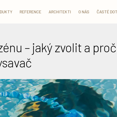
DUKTY
REFERENCE
ARCHITEKTI
O NÁS
ČASTÉ DO
énu – jaký zvolit a pro
ysavač