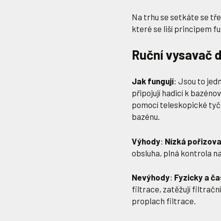
Na trhu se setkáte se tř
které se liší principem 
Ruční vysavač 
Jak fungují
: Jsou to je
připojují hadicí k bazénov
pomocí teleskopické tyče
bazénu.
Výhody
:
Nízká pořizova
obsluha, plná kontrola n
Nevýhody
:
Fyzicky a č
filtrace, zatěžují filtrač
proplach filtrace.