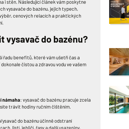
na i stěn. Následující článek vám poskytne
ch vysavače do bazénu, jejich typech,
výběr, cenových relacích a praktických
í.
it
vysavač do bazénu
?
í řadu benefitů, které vám ušetří čas a
í dokonale čistou a zdravou vodu ve vašem
ší námaha
: vysavač do bazénu pracuje zcela
te trávit hodiny ručním čištěním.
 Vysavač do bazénu účinně odstraní
ach, listí, jehličí, řasy a další usazeniny,