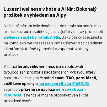
Luxusní wellness v hotelu Al Nin: Dokonalý
prožitek s výhledem na Alpy
Naším záměrem bylo dosáhnout dokonalé harmonie mezi
architekturou a okolní krajinou, a ještě více tak prohloubit
wellness zážitek v hotelu Al Nin
.
Jako český specialista
na komplexní wellness řešení jsme usilovali o to nabídnout
klientům skutečně výjimečný a zapamatovatelný
prožitek.
V rámci
hotelového wellness
jsme realizovali
dvoupodlažní prostor s nadstandardní výbavou, který
hostům v horním patře nabízí
saunu TAO, parní lázeň,
zážitkové sprchy a
nerezovou vířivku IMAGINOX
,
zatímco v
přízemí se nachází
nerezový bazén
IMAGINOX
,
z něhož je možné proplavat ven skrze
prosklené dveře.