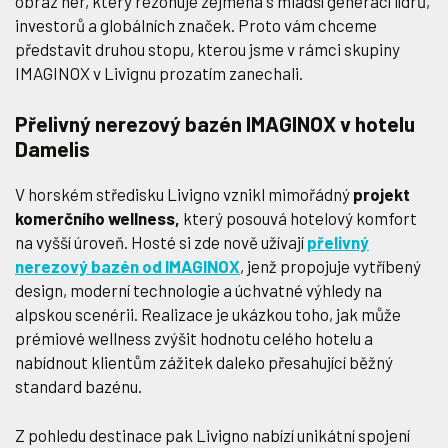
obraz her, který rezonuje zejména s mladší generací lídrů,
investorů a globálních značek. Proto vám chceme
představit druhou stopu, kterou jsme v rámci skupiny
IMAGINOX v Livignu prozatím zanechali.
Přelivný nerezový bazén IMAGINOX v hotelu
Damelis
V horském středisku Livigno vznikl mimořádný
projekt
komerčního wellness,
který posouvá hotelový komfort
na vyšší úroveň. Hosté si zde nově užívají
přelivný
nerezový bazén od IMAGINOX
, jenž propojuje vytříbený
design, moderní technologie a úchvatné výhledy na
alpskou scenérii. Realizace je ukázkou toho, jak může
prémiové wellness zvýšit hodnotu celého hotelu a
nabídnout klientům zážitek daleko přesahující běžný
standard bazénu.
Z pohledu destinace pak Livigno nabízí unikátní spojení