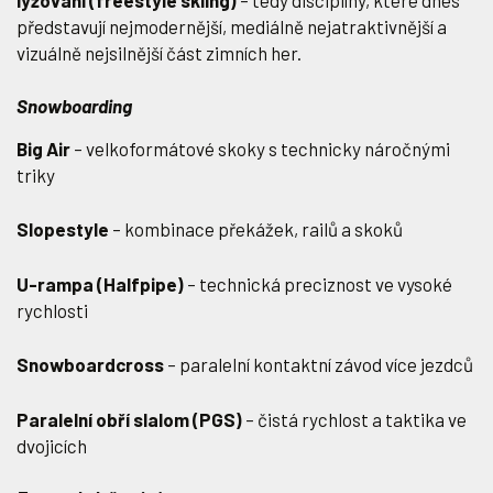
lyžování (freestyle skiing)
– tedy disciplíny, které dnes
představují nejmodernější, mediálně nejatraktivnější a
vizuálně nejsilnější část zimních her.
Snowboarding
Big Air
– velkoformátové skoky s technicky náročnými
triky
Slopestyle
– kombinace překážek, railů a skoků
U-rampa (Halfpipe)
– technická preciznost ve vysoké
rychlosti
Snowboardcross
– paralelní kontaktní závod více jezdců
Paralelní obří slalom (PGS)
– čistá rychlost a taktika ve
dvojicích