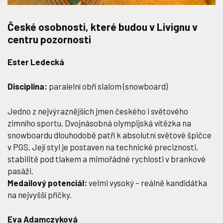
České osobnosti, které budou v Livignu v
centru pozornosti
Ester Ledecká
Disciplína:
paralelní obří slalom (snowboard)
Jedno z nejvýraznějších jmen českého i světového
zimního sportu. Dvojnásobná olympijská vítězka na
snowboardu dlouhodobě patří k absolutní světové špičce
v PGS. Její styl je postaven na technické preciznosti,
stabilitě pod tlakem a mimořádné rychlosti v brankové
pasáži.
Medailový potenciál:
velmi vysoký – reálně kandidátka
na nejvyšší příčky.
Eva Adamczyková