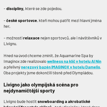
–
disciplíny,
které se zde pojedou,
–
české sportovce
, kteří mohou patřit mezi hlavní jména
her,
– možnosti
relaxace
nejen sportovců, ale i návštěvníků v
Livignu.
Hned na úvod chceme zmínit, že Aquamarine Spa by
Imaginox zde realizovalo
wellness na klíč v hotelu Al Nin
a přelivný
nerezový bazén IMAGINOX v hotelu Damelis
.
Oba projekty jsme dokončili těsně před Olympiádou.
Livigno jako olympijská scéna pro
nejdynamičtější sporty
Livigno bude hostit
snowboarding a akrobatické