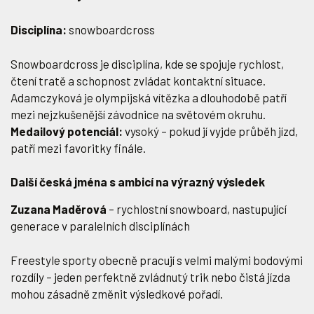
Disciplína:
snowboardcross
Snowboardcross je disciplína, kde se spojuje rychlost,
čtení tratě a schopnost zvládat kontaktní situace.
Adamczyková je olympijská vítězka a dlouhodobě patří
mezi nejzkušenější závodnice na světovém okruhu.
Medailový potenciál:
vysoký – pokud jí vyjde průběh jízd,
patří mezi favoritky finále.
Další česká jména s ambicí na výrazný výsledek
Zuzana Maděrová
– rychlostní snowboard, nastupující
generace v paralelních disciplínách
Freestyle sporty obecně pracují s velmi malými bodovými
rozdíly – jeden perfektně zvládnutý trik nebo čistá jízda
mohou zásadně změnit výsledkové pořadí.