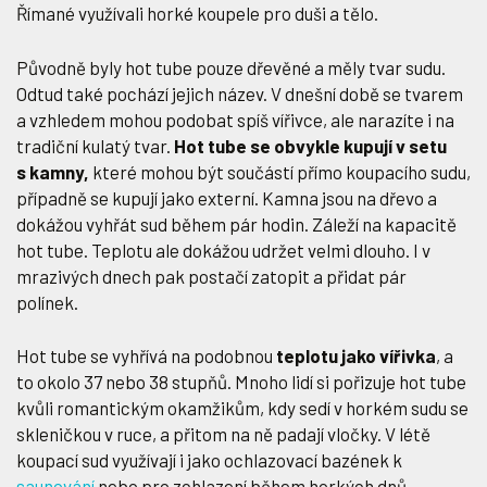
Římané využívali horké koupele pro duši a tělo.
Původně byly hot tube pouze dřevěné a měly tvar sudu.
Odtud také pochází jejich název. V dnešní době se tvarem
a vzhledem mohou podobat spíš vířivce, ale narazíte i na
tradiční kulatý tvar.
Hot tube se obvykle kupují v setu
s kamny,
které mohou být součástí přímo koupacího sudu,
případně se kupují jako externí. Kamna jsou na dřevo a
dokážou vyhřát sud během pár hodin. Záleží na kapacitě
hot tube. Teplotu ale dokážou udržet velmi dlouho. I v
mrazivých dnech pak postačí zatopit a přidat pár
polínek.
Hot tube se vyhřívá na podobnou
teplotu jako vířivka
, a
to okolo 37 nebo 38 stupňů. Mnoho lidí si pořizuje hot tube
kvůli romantickým okamžikům, kdy sedí v horkém sudu se
skleničkou v ruce, a přitom na ně padají vločky. V létě
koupací sud využívají i jako ochlazovací bazének k
saunování
nebo pro zchlazení během horkých dnů.