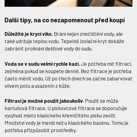
Další tipy, na co nezapomenout před koupí
Důležité je krycí víko.
Brání nejen znečištění vody, ale
také udržuje teplou vodu. Tepelně izolační kryt dokáže
zabránit prolínání dešťové vody do sudu.
Voda se v sudu velmi rychle kazí.
Je potřeba mít filtraci,
zejména pokud se koupete denně. Bez filtrace je potřeba
často měnit vodu. Už po třech dnech se začne zabarvovat
vlivem potu a usazenin z kůže.
Filtraci je možné použít jakoukoliv
. Použít se může
kartušová filtrace. U pískovcové filtrace se doporučuje
využívat místo klasického křemičitého písku zeolit.
Množství vody je menší než u klasického bazénu. Tomu je
potřeba přizpůsobit prostředky.