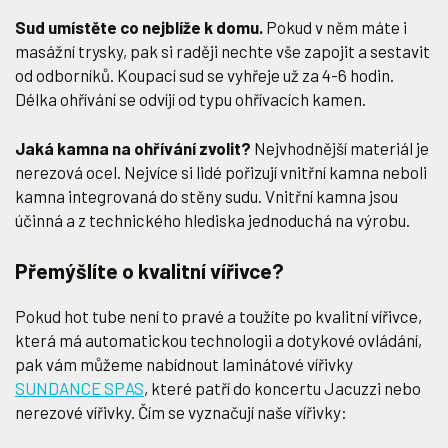
Sud umístěte co nejblíže k domu.
Pokud v něm máte i
masážní trysky, pak si raději nechte vše zapojit a sestavit
od odborníků. Koupací sud se vyhřeje už za 4-6 hodin.
Délka ohřívání se odvíjí od typu ohřívacích kamen.
Jaká kamna na ohřívání zvolit?
Nejvhodnější materiál je
nerezová ocel. Nejvíce si lidé pořizují vnitřní kamna neboli
kamna integrovaná do stěny sudu. Vnitřní kamna jsou
účinná a z technického hlediska jednoduchá na výrobu.
Přemýšlíte o kvalitní vířivce?
Pokud hot tube není to pravé a toužíte po kvalitní vířivce,
která má automatickou technologii a dotykové ovládání,
pak vám můžeme nabídnout laminátové vířivky
SUNDANCE SPAS
, které patří do koncertu Jacuzzi nebo
nerezové vířivky. Čím se vyznačují naše vířivky: