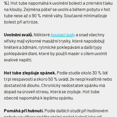
%
). Hot tube napomáhá k uvolnění bolesti a zmírnění tlaku
na klouby. Zejména páteř se uvolní a během pobytu v hot
tube nese až o 90 % méně váhy. Současně minimalizuje
bolest při artróze.
Uvolnění svalů.
Některé
koupací sudy
a snad všechny
vířivky mají výkonné masážní trysky, které napodobují
hnětení a ždímání, rytmické poklepávání a další typy
poklepávání dlaní, které by použil masér s cílem uvolnit
svalové napětí.
Hot tube zlepšuje spánek.
Podle studie okolo 30 % lidí
trpí nespavostí a skoro 50 % uvádí, že nespí kvalitně nebo
dostatečně dlouho. Chronický nedostatek spánku má
dopad na úroveň stresu, která se zvyšuje. Hot tube
obecně napomáhá k lepšímu spánku.
Pomáhá při hubnutí.
Podle dalších studií při hodinovém
pobytu ve vířivce spálíte stejný počet kalorií jako při