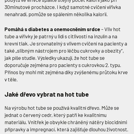
30minutové procházce. I když samotné cvičení vířivka
nenahradí, pomůže se spálením několika kalorií.
Pomáhá s diabetes a onemocněním srdce
– Vliv hot
tube a vířivky je patrný u lidí s citlivostí na inzulín a na
krevní tlak. Je srovnatelný s vlivem cvičení na pacienty a
také „slibným nástrojem pro léčbu cukrovky a obezity“,
jak píše studie. Výsledky ukazují, že hot tube se
doporučuje zejména pro pacienty s cukrovkou 2. typu.
Přínos by mohl mít zejména díky zvýšenému průtoku krve
v těle.
Jaké dřevo vybrat na hot tube
Na výrobu hot tube se používá kvalitní dřevo. Může se
jednat o červený cedr, který patří ke kvalitnímu
materiálu. Vnitřek je obvykle chráněný nátěry biocidními
přípravky a impregnací, která zajišťuje dlouhou životnost.