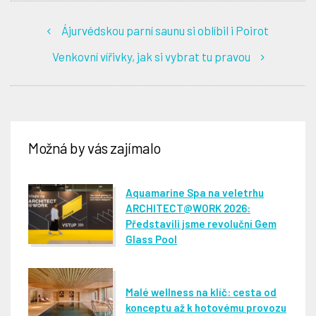
Ájurvédskou parní saunu si oblíbil i Poirot
Venkovní vířivky, jak si vybrat tu pravou
Možná by vás zajímalo
Aquamarine Spa na veletrhu
ARCHITECT@WORK 2026:
Představili jsme revoluční Gem
Glass Pool
Malé wellness na klíč: cesta od
konceptu až k hotovému provozu