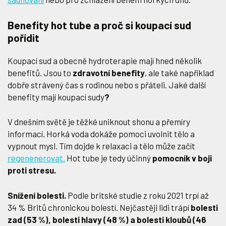
Benefity hot tube a proč si koupací sud
pořídit
Koupací sud a obecně hydroterapie mají hned několik
benefitů. Jsou to
zdravotní benefity
, ale také například
dobře strávený čas s rodinou nebo s přáteli. Jaké další
benefity mají koupací sudy
?
V dnešním světě je těžké uniknout shonu a přemíry
informací. Horká voda dokáže pomoci uvolnit tělo a
vypnout mysl. Tím dojde k relaxaci a tělo může začít
regenenerovat.
Hot tube je tedy účinný
pomocník v boji
proti stresu.
Snížení bolesti.
Podle britské studie z roku 2021 trpí až
34 % Britů chronickou bolestí. Nejčastěji lidi trápí
bolesti
zad (53 %), bolesti hlavy (48 %) a bolesti kloubů (46