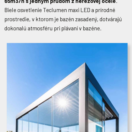
65m3/h s jedným prúdom z nerezovej ocele
.
Biele osvetlenie Teclumen maxi LED a prírodné
prostredie, v ktorom je bazén zasadený, dotvárajú
dokonalú atmosféru pri plávaní v bazéne.