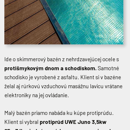
Ide o skimmerový bazén z nehrdzavejúcej ocele s
protišmykovým dnom a schodiskom.
Samotné
schodisko je vyrobené z asfaltu. Klient si v bazéne
želal aj rúrkovú vzduchovú masážnu lavicu vrátane
elektroniky na jej ovládanie.
Malý bazén priamo nabáda ku kúpe protiprúdu.
Klient si vybral
protiprúd UWE Juno 3,5kw