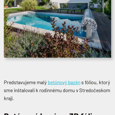
Predstavujeme malý
betónový bazén
s fóliou, ktorý
sme inštalovali k rodinnému domu v Stredočeskom
kraji.