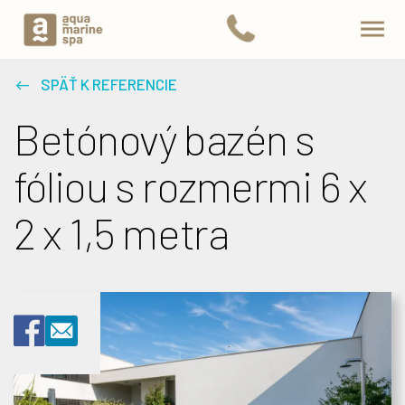
SPÄŤ K REFERENCIE
Betónový bazén s
fóliou s rozmermi 6 x
2 x 1,5 metra