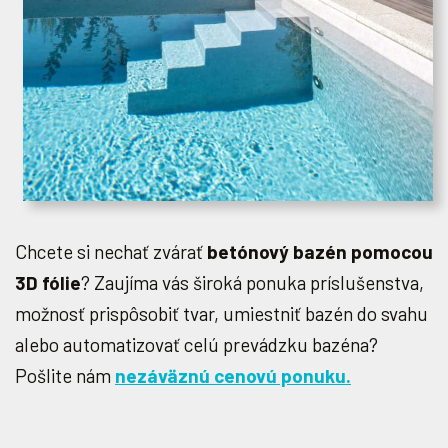
Chcete si nechať zvárať
betónový bazén pomocou
3D fólie
? Zaujíma vás široká ponuka príslušenstva,
možnosť prispôsobiť tvar, umiestniť bazén do svahu
alebo automatizovať celú prevádzku bazéna?
Pošlite nám
nezáväznú cenovú ponuku.