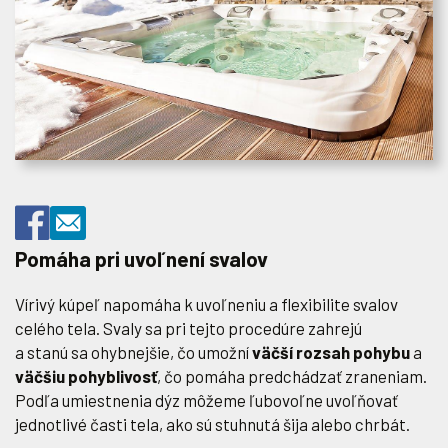
Pomáha pri uvoľnení svalov
Vírivý kúpeľ napomáha k uvoľneniu a flexibilite svalov
celého tela. Svaly sa pri tejto procedúre zahrejú
a stanú sa ohybnejšie, čo umožní
väčší rozsah pohybu
a
väčšiu pohyblivosť
, čo pomáha predchádzať zraneniam.
Podľa umiestnenia dýz môžeme ľubovoľne uvoľňovať
jednotlivé časti tela, ako sú stuhnutá šija alebo chrbát.