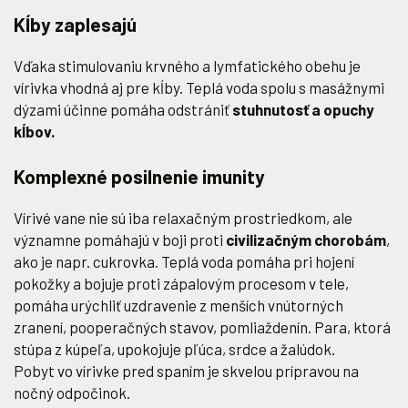
Kĺby zaplesajú
Vďaka stimulovaniu krvného a lymfatického obehu je
vírivka vhodná aj pre kĺby. Teplá voda spolu s masážnymi
dýzami účinne pomáha odstrániť
stuhnutosť a opuchy
kĺbov.
Komplexné posilnenie imunity
Vírivé vane nie sú iba relaxačným prostriedkom, ale
významne pomáhajú v boji proti
civilizačným chorobám
,
ako je napr. cukrovka. Teplá voda pomáha pri hojení
pokožky a bojuje proti zápalovým procesom v tele,
pomáha urýchliť uzdravenie z menších vnútorných
zranení, pooperačných stavov, pomliaždenín. Para, ktorá
stúpa z kúpeľa, upokojuje pľúca, srdce a žalúdok.
Pobyt vo vírivke pred spaním je skvelou prípravou na
nočný odpočinok.