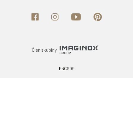
Člen skupiny
EN
CS
DE