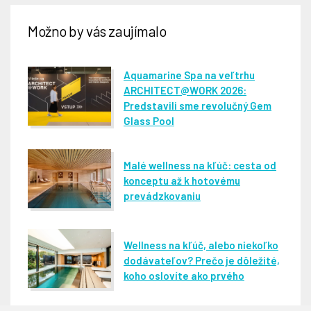
Možno by vás zaujímalo
Aquamarine Spa na veľtrhu
ARCHITECT@WORK 2026:
Predstavili sme revolučný Gem
Glass Pool
Malé wellness na kľúč: cesta od
konceptu až k hotovému
prevádzkovaniu
Wellness na kľúč, alebo niekoľko
dodávateľov? Prečo je dôležité,
koho oslovíte ako prvého