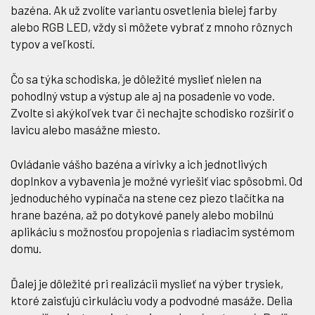
bazéna. Ak už zvolíte variantu osvetlenia bielej farby
alebo RGB LED, vždy si môžete vybrať z mnoho rôznych
typov a veľkostí.
Čo sa týka schodiska, je dôležité myslieť nielen na
pohodlný vstup a výstup ale aj na posadenie vo vode.
Zvolte si akýkoľvek tvar či nechajte schodisko rozšíriť o
lavicu alebo masážne miesto.
Ovládanie vášho bazéna a vírivky a ich jednotlivých
doplnkov a vybavenia je možné vyriešiť viac spôsobmi. Od
jednoduchého vypínača na stene cez piezo tlačítka na
hrane bazéna, až po dotykové panely alebo mobilnú
aplikáciu s možnosťou propojenia s riadiacim systémom
domu.
Ďalej je dôležité pri realizácii myslieť na výber trysiek,
ktoré zaisťujú cirkuláciu vody a podvodné masáže. Delia