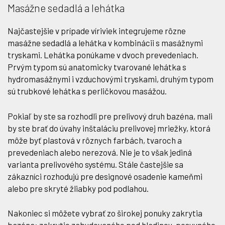
Masážne sedadlá a lehátka
Najčastejšie v prípade víriviek integrujeme rôzne
masážne sedadlá a lehátka v kombinácii s masážnymi
tryskami. Lehátka ponúkame v dvoch prevedeniach.
Prvým typom sú anatomicky tvarované lehátka s
hydromasážnymi i vzduchovými tryskami, druhým typom
sú trubkové lehátka s perličkovou masážou.
Pokiaľ by ste sa rozhodli pre prelivový druh bazéna, mali
by ste brať do úvahy inštaláciu prelivovej mriežky, ktorá
môže byť plastová v rôznych farbách, tvaroch a
prevedeniach alebo nerezová. Nie je to však jediná
varianta prelivového systému. Stále častejšie sa
zákazníci rozhodujú pre designové osadenie kameňmi
alebo pre skryté žliabky pod podlahou.
Nakoniec si môžete vybrať zo širokej ponuky zakrytia