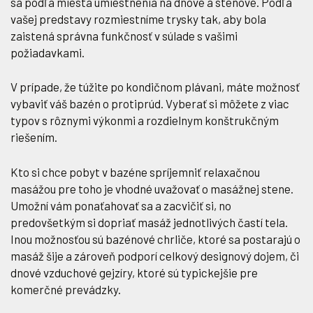
sa podľa miesta umiestnenia na dnové a stenové. Podľa
vašej predstavy rozmiestníme trysky tak, aby bola
zaistená správna funkčnosť v súlade s vašimi
požiadavkami.
V prípade, že túžite po kondičnom plávani, máte možnosť
vybaviť váš bazén o protiprúd. Vyberať si môžete z viac
typov s rôznymi výkonmi a rozdielnym konštrukčným
riešením.
Kto si chce pobyt v bazéne spríjemniť relaxačnou
masážou pre toho je vhodné uvažovať o masážnej stene.
Umožní vám ponaťahovať sa a zacvičiť si, no
predovšetkým si dopriať masáž jednotlivých častí tela.
Inou možnosťou sú bazénové chrliče, ktoré sa postarajú o
masáž šije a zároveň podporí celkový designový dojem, či
dnové vzduchové gejzíry, ktoré sú typickejšie pre
komerčné prevádzky.