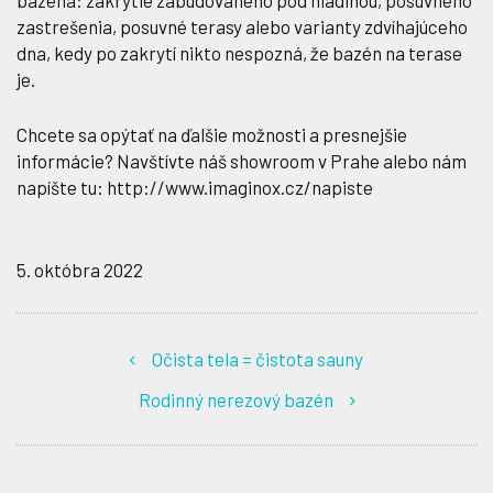
bazéna: zakrytie zabudovaného pod hladinou, posuvného
zastrešenia, posuvné terasy alebo varianty zdvíhajúceho
dna, kedy po zakrytí nikto nespozná, že bazén na terase
je.
Chcete sa opýtať na ďalšie možnosti a presnejšie
informácie? Navštívte náš showroom v Prahe alebo nám
napíšte tu: http://www.imaginox.cz/napiste
5. októbra 2022
Očista tela = čistota sauny
Rodinný nerezový bazén