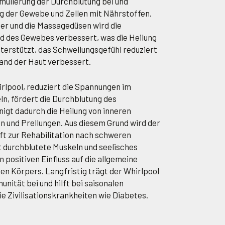
imulierung der Durchblutung bei und
g der Gewebe und Zellen mit Nährstoffen.
er und die Massagedüsen wird die
d des Gewebes verbessert, was die Heilung
nterstützt, das Schwellungsgefühl reduziert
and der Haut verbessert.
lpool, reduziert die Spannungen im
ln, fördert die Durchblutung des
igt dadurch die Heilung von inneren
n und Prellungen. Aus diesem Grund wird der
oft zur Rehabilitation nach schweren
t durchblutete Muskeln und seelisches
positiven Einfluss auf die allgemeine
en Körpers. Langfristig trägt der Whirlpool
nität bei und hilft bei saisonalen
 Zivilisationskrankheiten wie Diabetes.