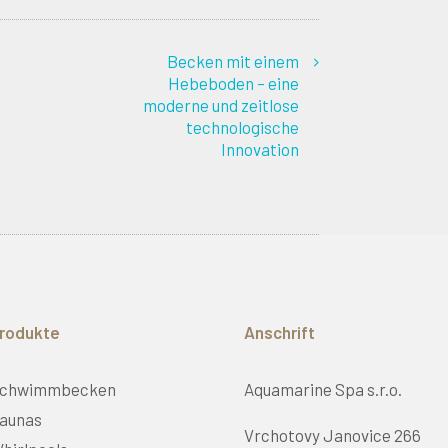
Becken mit einem
Hebeboden – eine
moderne und zeitlose
technologische
Innovation
rodukte
Anschrift
chwimmbecken
Aquamarine Spa s.r.o.
aunas
Vrchotovy Janovice 266