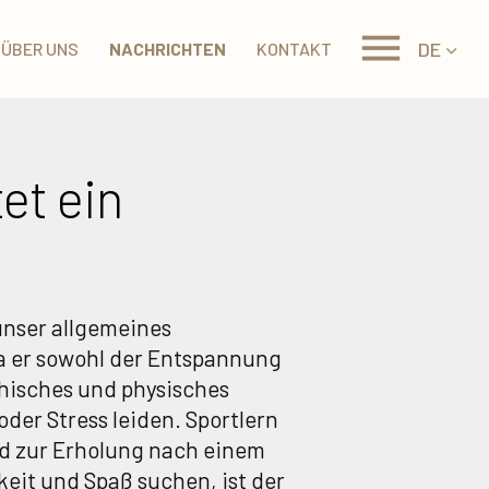
DE
ÜBER UNS
NACHRICHTEN
KONTAKT
et ein
unser allgemeines
da er sowohl der Entspannung
chisches und physisches
oder Stress leiden. Sportlern
nd zur Erholung nach einem
keit und Spaß suchen, ist der