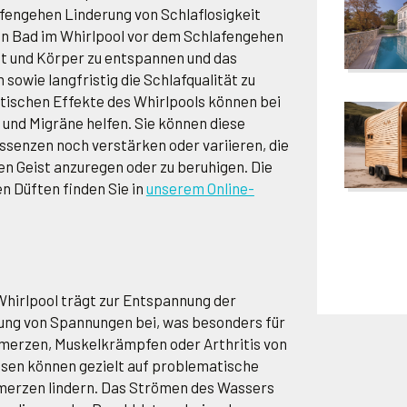
fengehen Linderung von Schlaflosigkeit
in Bad im Whirlpool vor dem Schlafengehen
st und Körper zu entspannen und das
 sowie langfristig die Schlafqualität zu
tischen Effekte des Whirlpools können bei
nd Migräne helfen. Sie können diese
ssenzen noch verstärken oder variieren, die
en Geist anzuregen oder zu beruhigen. Die
n Düften finden Sie in
unserem Online-
hirlpool trägt zur Entspannung der
ung von Spannungen bei, was besonders für
erzen, Muskelkrämpfen oder Arthritis von
düsen können gezielt auf problematische
merzen lindern. Das Strömen des Wassers