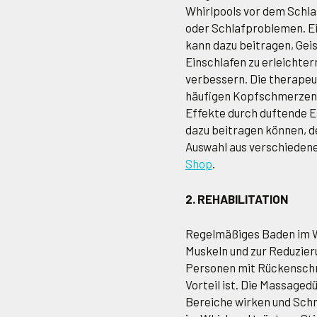
Whirlpools vor dem Schla
oder Schlafproblemen. E
kann dazu beitragen, Gei
Einschlafen zu erleichtern
verbessern. Die therapeu
häufigen Kopfschmerzen u
Effekte durch duftende E
dazu beitragen können, d
Auswahl aus verschiedene
Shop
.
2. REHABILITATION
Regelmäßiges Baden im W
Muskeln und zur Reduzier
Personen mit Rückenschm
Vorteil ist. Die Massage
Bereiche wirken und Sch